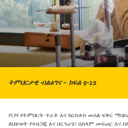
ትምህርታዊ ብልፅግና – ክፍል 9-12
የLM የትምህርት ጥራት እና ክርስቶስ መሰል ፍቅር ማህበረ
ለህይወት የተዘጋጁ እና በርኅራሄ፣ በሰላም መፍጠር እና 