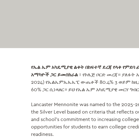
የኤል ኤም አካዴሚያዊ ልቀት በከፍተኛ ደረጃ የላቀ የምደባ ፈተ
አማካዮች ጋር ይመሰክራል
፣ የኮሌጅ ቦርድ መረጃ። ያለፉት 
2024) የኤልኤምኤኤኤፒ ውጤቶች 80.4% 3 ወይም ከዚ
60% ጋር ሲነጻጸር። ይህ የኤል ኤም አካዴሚያዊ መርሃ ግብር
Lancaster Mennonite was named to the 2025-26
the Silver Level based on criteria that reflects 
and school’s commitment to increasing college
opportunities for students to earn college cred
readiness.