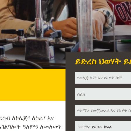
ይድረስ ህወሃት ይ
ስምህ
*
ስልክ
*
የተማሪ
ስም
ሰብ ለኮሌጅ፣ ለስራ፣ እና
*
የተማሪ
በአገልግሎት ዓለምን ለመለወጥ
የአሁኑ