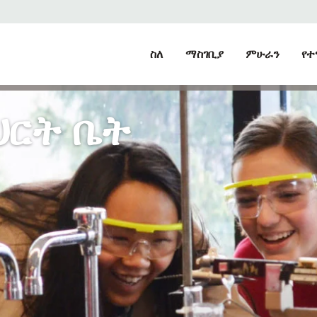
ስለ
ማስገቢያ
ምሁራን
የተ
ህርት ቤት