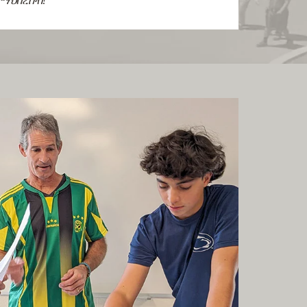
 ማህበረሰብ!