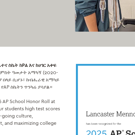
ና ስኬት ከPA እና ከሀገር አቀፍ
አምስት ዓመታት አማካኝ (2020-
ያ በላይ ሲሆኑ፣ ከብሔራዊ አማካይ
 የAP ስኬትን ጥንካሬ ያሳያል።
 AP School Honor Roll at
our students high test scores
-going culture,
it, and maximizing college