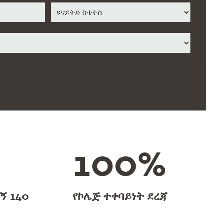
/
ግዛት
/
አገር
ክልል
100
%
ኝ 140
የኮሌጅ ተቀባይነት ደረጃ