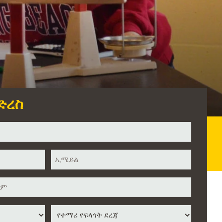
ድረስ
ኢሜይል
*
የተማሪ
የፍላጎት