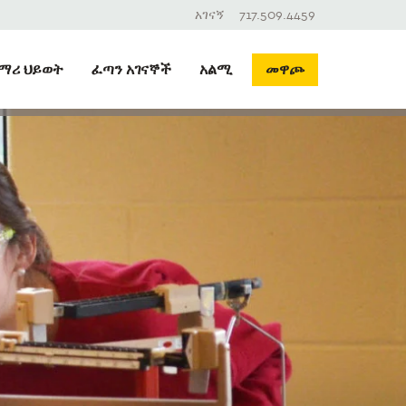
አገናኝ
717.509.4459
ማሪ ህይወት
ፈጣን አገናኞች
አልሚ
መዋጮ