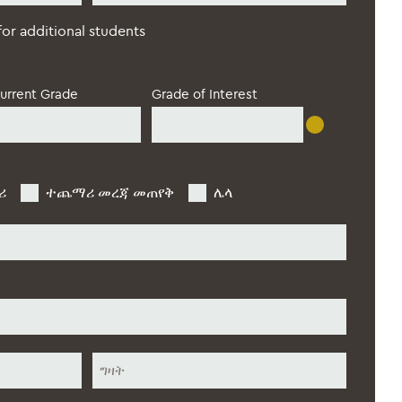
ደረጃ
*
 for additional students
urrent Grade
Grade of Interest
ሪ
ተጨማሪ መረጃ መጠየቅ
ሌላ
ስቴት