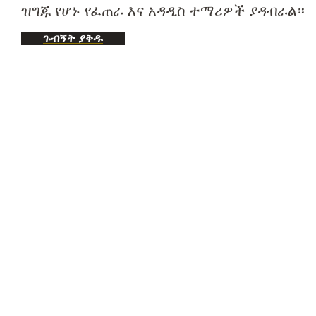
ዝግጁ የሆኑ የፈጠራ እና አዳዲስ ተማሪዎች ያዳብራል።
ጉብኝት ያቅዱ