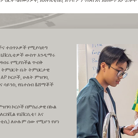
ትምህርት ባለሙያዎች, ለአትሌቲክስ, ለጥሩ ሥነ ጥበብ እና ለለውጥ አምራቾች
ችና ተሰጥኦዎች የሚያሳድግ
ዩኒቨርሲቲዎች ውስጥ እንዲማሩ
ዳብሩ የሚያስችል ጥብቅ
ጃ ትምህርት ቤት ትምህርታዊ
 AP ኮርሶች, ሁለት ምዝገባ,
ርና ሳይንስ, የቤተሰብ &ሸማቾች
 የምዝገባ ኮርሶች በምስራቃዊ በኩል
ለርስቪል ዩኒቨርሲቲ፣ እና
(ሲቲሲ) ለሁሉም ሰው የሚሆን የሆነ