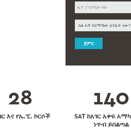
ዚፕ
How
/
የፖስታ
did
ኮድ
you
hear
about
us
*
28
140
ር እና የኤ.ፒ. ኮርሶች
SAT ከአገር አቀፍ አማካ
ነጥብ ይበልጣል