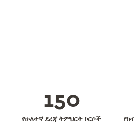
150
የሁለተኛ ደረጃ ትምህርት ኮርሶች
የክብ