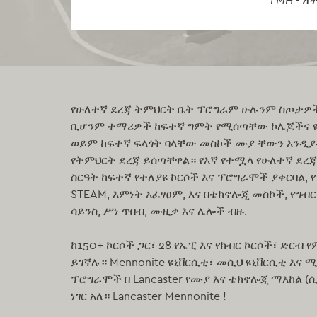
LMH - ለ
የሁለተኛ ደረጃ ትምህርት ቤት ፕሮግራም ሁሉንም ስጦታዎ
ቢሆንም ተማሪዎች ከፍተኛ ግምት የሚሰጣቸው ኮሌጆችና 
ወይም ከፍተኛ ፍላጎት ባላቸው መስኮች ሙያ ቸውን እንዲያ
የትምህርት ደረጃ ይሰጣቸዋል። የእኛ የተሟላ የሁለተኛ ደረ
ስርዓት ከፍተኛ የተለያዩ ኮርሶች እና ፕሮግራሞች ያቀርባል, የ
STEAM, እምነት አፈፃፀም, እና በቴክኖሎጂ መስኮች, የግብ
ሳይንስ, ሥነ ጥበብ, ሙዚቃ እና ሌሎች ብዙ.
ከ150+ ኮርሶች ጋር፣ 28 የኤፒ እና የክብር ኮርሶች፣ ድርብ
ይገኛሉ። Mennonite ዩኒቨርሲቲ፣ መሲህ ዩኒቨርሲቲ እና ሚ
ፕሮግራሞች በ Lancaster የሙያ እና ቴክኖሎጂ ማእከል 
ነገር አለ። Lancaster Mennonite !