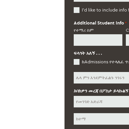
ክፍል
Additional
*
I’d like to include info
Students
Additional Student Info
*
የተማሪ ስም
C
ፍላጎት አለኝ . . .
ከAdmissions የተላለፈ ጥ
ሌላ
እባክዎን መረጃ በፖስታ ይላኩልኝ
የመንገድ
አድራሻ
ከተማ