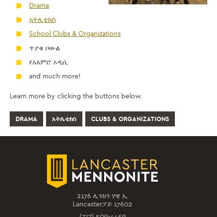
Drama
አትሌቲክስ
School Clubs & Organizations
ጥያቄ ቦውል
የአእምሮ ኦዲሲ
and much more!
Learn more by clicking the buttons below.
DRAMA
አትሌቲክስ
CLUBS & ORGANIZATIONS
2176 ሊንከን ሃዊ ኢ
Lancasterፓይ 17602
(717) 509-4459