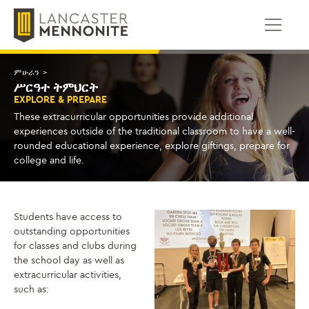
ወደ
ይዘቱ
ይውሰዳሉ
ምሁራን
>
ሥርዓተ ትምህርት
EXPLORE & PREPARE
These extracurricular opportunities provide additional
experiences outside of the traditional classroom to have a well-
rounded educational experience, explore giftings, prepare for
college and life.
Students have access to
outstanding opportunities
for classes and clubs during
the school day as well as
extracurricular activities,
such as: