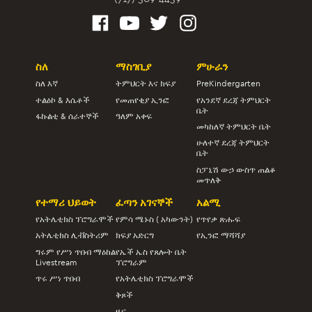
ስለ
ማስገቢያ
ምሁራን
ስለ እኛ
ትምህርት እና ክፍያ
PreKindergarten
ተልዕኮ & እሴቶች
የመጠየቂያ ኢንፎ
የአንደኛ ደረጃ ትምህርት
ቤት
ፋኩልቲ & ሰራተኞች
ዓለም አቀፍ
መካከለኛ ትምህርት ቤት
ሁለተኛ ደረጃ ትምህርት
ቤት
ስፓኒሽ ውኃ ውስጥ ጠልቆ
መጥለቅ
የተማሪ ህይወት
ፈጣን አገናኞች
አልሚ
የአትሌቲክስ ፕሮግራሞች
የምሳ ሜኑስ ( አካውንት)
የጥየቃ ጽሑፍ
አትሌቲክስ ሊቭስትሪም
ክፍያ አድርግ
የኢንፎ ማሻሻያ
ግሩም የሥነ ጥበብ ማዕከል
የኤች ኤስ የጸሎት ቤት
Livestream
ፕሮግራም
ጥሩ ሥነ ጥበብ
የአትሌቲክስ ፕሮግራሞች
ቅጾች
ዜና