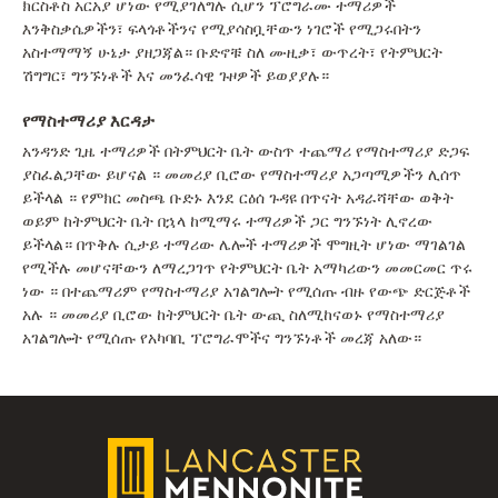
ክርስቶስ አርአያ ሆነው የሚያገለግሉ ሲሆን ፕሮግራሙ ተማሪዎች
እንቅስቃሴዎችን፣ ፍላጎቶችንና የሚያሳስቧቸውን ነገሮች የሚጋሩበትን
አስተማማኝ ሁኔታ ያዘጋጃል። ቡድኖቹ ስለ ሙዚቃ፣ ውጥረት፣ የትምህርት
ሽግግር፣ ግንኙነቶች እና መንፈሳዊ ጉዞዎች ይወያያሉ።
የማስተማሪያ እርዳታ
አንዳንድ ጊዜ ተማሪዎች በትምህርት ቤት ውስጥ ተጨማሪ የማስተማሪያ ድጋፍ
ያስፈልጋቸው ይሆናል ። መመሪያ ቢሮው የማስተማሪያ አጋጣሚዎችን ሊሰጥ
ይችላል ። የምክር መስጫ ቡድኑ እንደ ርዕሰ ጉዳዩ በጥናት አዳራሻቸው ወቅት
ወይም ከትምህርት ቤት በኋላ ከሚማሩ ተማሪዎች ጋር ግንኙነት ሊኖረው
ይችላል። በጥቅሉ ሲታይ ተማሪው ሌሎች ተማሪዎች ሞግዚት ሆነው ማገልገል
የሚችሉ መሆናቸውን ለማረጋገጥ የትምህርት ቤት አማካሪውን መመርመር ጥሩ
ነው ። በተጨማሪም የማስተማሪያ አገልግሎት የሚሰጡ ብዙ የውጭ ድርጅቶች
አሉ ። መመሪያ ቢሮው ከትምህርት ቤት ውጪ ስለሚከናወኑ የማስተማሪያ
አገልግሎት የሚሰጡ የአካባቢ ፕሮግራሞችና ግንኙነቶች መረጃ አለው።