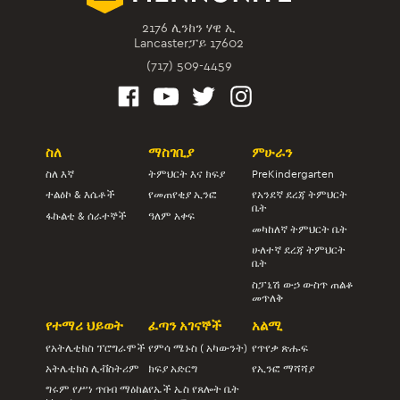
2176 ሊንከን ሃዊ ኢ
Lancasterፓይ 17602
(717) 509-4459
ስለ
ማስገቢያ
ምሁራን
ስለ እኛ
ትምህርት እና ክፍያ
PreKindergarten
ተልዕኮ & እሴቶች
የመጠየቂያ ኢንፎ
የአንደኛ ደረጃ ትምህርት
ቤት
ፋኩልቲ & ሰራተኞች
ዓለም አቀፍ
መካከለኛ ትምህርት ቤት
ሁለተኛ ደረጃ ትምህርት
ቤት
ስፓኒሽ ውኃ ውስጥ ጠልቆ
መጥለቅ
የተማሪ ህይወት
ፈጣን አገናኞች
አልሚ
የአትሌቲክስ ፕሮግራሞች
የምሳ ሜኑስ ( አካውንት)
የጥየቃ ጽሑፍ
አትሌቲክስ ሊቭስትሪም
ክፍያ አድርግ
የኢንፎ ማሻሻያ
ግሩም የሥነ ጥበብ ማዕከል
የኤች ኤስ የጸሎት ቤት