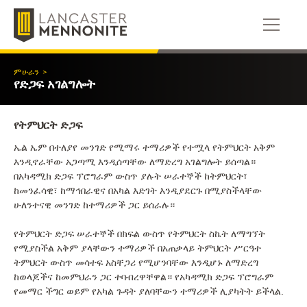
ወደ
ይዘቱ
ይውሰዳሉ
ምሁራን
>
የድጋፍ አገልግሎት
የትምህርት ድጋፍ
ኤል ኤም በተለያየ መንገድ የሚማሩ ተማሪዎች የተሟላ የትምህርት አቅም
እንዲኖራቸው አጋጣሚ እንዲሰጣቸው ለማድረግ አገልግሎት ይሰጣል።
በአካዳሚክ ድጋፍ ፕሮግራም ውስጥ ያሉት ሠራተኞች ከትምህርት፣
ከመንፈሳዊ፣ ከማኅበራዊና በአካል እድገት እንዲያደርጉ በሚያስችላቸው
ሁለንተናዊ መንገድ ከተማሪዎች ጋር ይሰራሉ።
የትምህርት ድጋፍ ሠራተኞች በክፍል ውስጥ የትምህርት ስኬት ለማግኘት
የሚያስችል አቅም ያላቸውን ተማሪዎች በአጠቃላይ ትምህርት ሥርዓተ
ትምህርት ውስጥ መሳተፍ አስቸጋሪ የሚሆንባቸው እንዲሆኑ ለማድረግ
ከወላጆችና ከመምህራን ጋር ተባብረዋቸዋል። የአካዳሚክ ድጋፍ ፕሮግራም
የመማር ችግር ወይም የአካል ጉዳት ያለባቸውን ተማሪዎች ሊያካትት ይችላል.