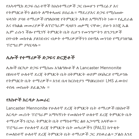
የአካዳሚክ ድጋፍ ሰራተኞች ከአስተማሪዎች ጋር በመሆን የማረፊያ እና
የትምህርቶችን ልዩነት ለማቀላጠፍ ይሰራሉ። ማደሪያእና ድጋፍ የሚሰጠው
ፍላጎት ያሳዩ ተማሪዎች በግለሰባዊ የትምህርት እቅድ አማካኝነት ነው። የፌደራል
እና የክልል መመሪያዎች ለፕሮግራም ዲዛይን ጠቃሚ ናቸው; ይሁን እንጂ ኤል
ኤም ራሱን ችሎ የሚገኝ ትምህርት ቤት ሲሆን የመንግሥትን ድንጋጌዎች
በጥብቅ መከተል ያለገደብና ብቃት ተማሪዎቻችንን በተሻለ መንገድ የሚያገለግል
ፕሮግራም ያካሂዳሉ።
ሌሎች የተማሪዎች ድጋፍና ድርጅቶች
ሌሎች በርካታ ድጋፍ የሚሰጡ አገልግሎቶች ለ Lancaster Mennonite
በከፍተኛ ሁለተኛ ደረጃ ትምህርት ቤት በትምህርት ወይም በባሕርይ የሚታገሉ
የትምህርት ቤት ተማሪዎች። እንደ ቤዛ ክርስቲያን ማህበረሰብ፣ LMS ፈውስና
ተስፋ መስጠት ይፈልጋሉ ።
የእኩዮች እርዳታ አመራር
Lancaster Mennonite የሁለተኛ ደረጃ ትምህርት ቤት ተማሪዎች በእኩዮች
እርዳታ መሪነት ፕሮግራም አማካኝነት የመለስተኛ ሁለተኛ ደረጃ ትምህርት ቤት
ተማሪዎችን በጋራ ትምህርት ቤት የማስተማር ልዩ አጋጣሚ አላቸው።
ፕሮግራሙ የሁለተኛ ደረጃ ትምህርት ቤት መካሪዎችን (PALS) ከጥቂት
የመለስተኛ ሁለተኛ ደረጃ ትምህርት ቤት ተማሪዎች ጋር ያስቀራል። ፓልስ እንደ