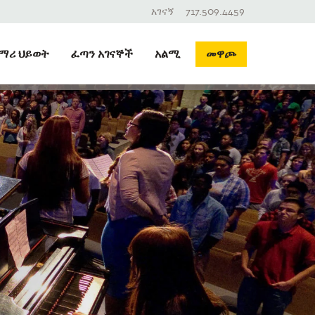
አገናኝ
717.509.4459
ማሪ ህይወት
ፈጣን አገናኞች
አልሚ
መዋጮ