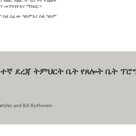
ችን አልፎ አልፎ ከሚሰግዱ ትልልቅ
ን መገንባትእና ማክበር።
ሞ ስለ ሰፊው ዓለምእና ስለ ዓለም
ለተኛ ደረጃ ትምህርት ቤት የጸሎት ቤት ፕሮ
tzler and Bill Rothwein