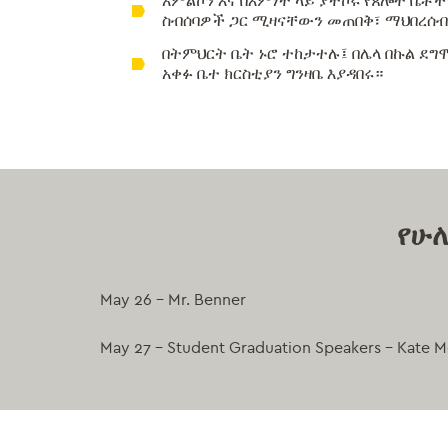
አምልኮን እና በእምነት ላይ ያተኮሩ የጸሎት ቤቶ
ስብሰባዎች ጋር ሚዛናቸውን መጠበቅ፣ ማህበረሰብ
በትምህርት ቤት ኑሮ ተከታተሉ፤ በሌላ በኩል ደግ
አቀፉ ቤተ ክርስቲያን ግንዛቤ እያዳበሩ።
የሁ
May 26 – Mr. Benner
May 27 – Student Graduation Speakers – Kate Me