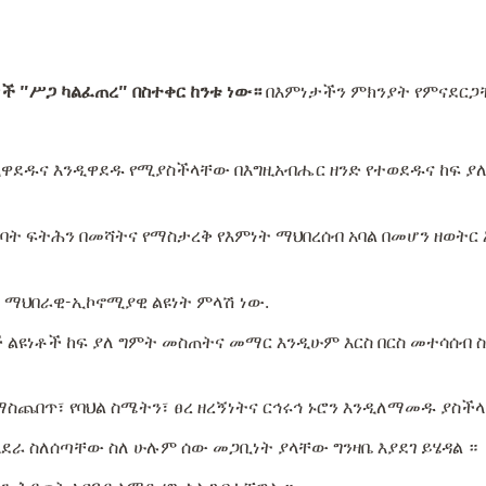
ች "ሥጋ ካልፈጠረ" በስተቀር ከንቱ ነው።
በእምነታችን ምክንያት የምናደርጋ
ንዲዋደዱና እንዲዋደዱ የሚያስችላቸው በእግዚአብሔር ዘንድ የተወደዱና ከፍ ያ
ት ፍትሕን በመሻትና የማስታረቅ የእምነት ማህበረሰብ አባል በመሆን ዘወትር 
እና ማህበራዊ-ኢኮኖሚያዊ ልዩነት ምላሽ ነው.
ልዩነቶች ከፍ ያለ ግምት መስጠትና መማር እንዲሁም እርስ በርስ መተሳሰብ 
ስጨበጥ፣ የባህል ስሜትን፣ ፀረ ዘረኝነትና ርኅሩኅ ኑሮን እንዲለማመዱ ያስች
ደራ ስለሰጣቸው ስለ ሁሉም ሰው መጋቢነት ያላቸው ግንዛቤ እያደገ ይሄዳል ።