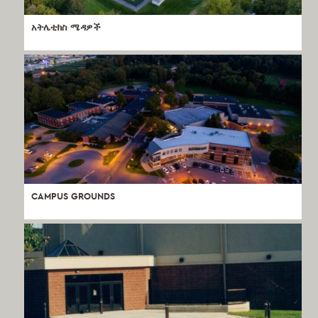
አትሌቲክስ ሜዳዎች
CAMPUS GROUNDS