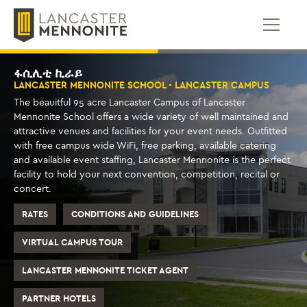
ወደ
ይዘቱ
ይውሰዳሉ
ፋሲሊቲ ኪራይ
LANCASTER MENNONITE SCHOOL - LANCASTER CAMPUS
The beauitful 95 acre Lancaster Campus of Lancaster
Mennonite School offers a wide variety of well maintained and
attractive venues and facilities for your event needs. Outfitted
with free campus wide WiFi, free parking, available catering
and available event staffing, Lancaster Mennonite is the perfect
facility to hold your next convention, competition, recital or
concert.
RATES
CONDITIONS AND GUIDELINES
VIRTUAL CAMPUS TOUR
LANCASTER MENNONITE TICKET AGENT
PARTNER HOTELS