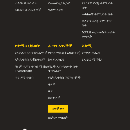
ተልዕኮ & እሴቶች
የመጠየቂያ ኢንፎ
የአንደኛ ደረጃ ትምህርት
ቤት
ፋኩልቲ & ሰራተኞች
ዓለም አቀፍ
መካከለኛ ትምህርት ቤት
ሁለተኛ ደረጃ ትምህርት
ቤት
ስፓኒሽ ውኃ ውስጥ ጠልቆ
መጥለቅ
የተማሪ ህይወት
ፈጣን አገናኞች
አልሚ
የአትሌቲክስ ፕሮግራሞች
የምሳ ሜኑስ ( አካውንት)
የጥየቃ ጽሑፍ
አትሌቲክስ ሊቭስትሪም
ክፍያ አድርግ
የኢንፎ ማሻሻያ
ግሩም የሥነ ጥበብ ማዕከል
የኤች ኤስ የጸሎት ቤት
Livestream
ፕሮግራም
ጥሩ ሥነ ጥበብ
የአትሌቲክስ ፕሮግራሞች
ቅጾች
ዜና
ክስተቶች
መዋጮ
በእቅድ መስጠት