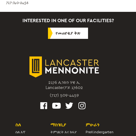
717-740-2456
INTERESTED IN ONE OF OUR FACILITIES?
የመጠየቂያ ቅጽ
2176 ሊንከን ሃዊ ኢ
Lancasterፓይ 17602
(717) 509-4459
ስለ
ማስገቢያ
ምሁራን
ስለ እኛ
ትምህርት እና ክፍያ
PreKindergarten