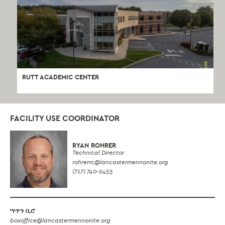
RUTT ACADEMIC CENTER
FACILITY USE COORDINATOR
RYAN ROHRER
Technical Director
rohrerrc
@lancastermennonite.org
(717) 740-2455
ሣጥን ቢሮ
boxoffice
@lancastermennonite.org