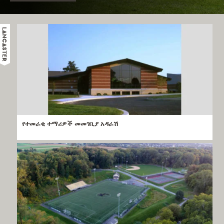
LANCASTER
የተመራቂ ተማሪዎች መመገቢያ አዳራሽ