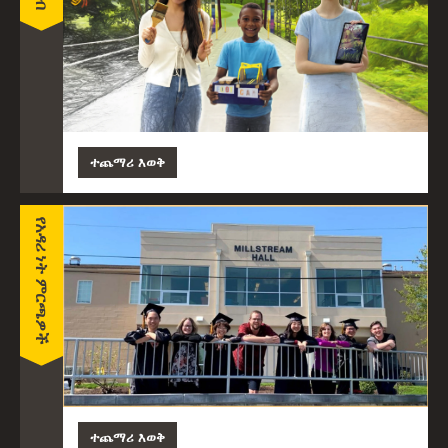
ተጨማሪ እወቅ
የአዳሪ ነት ምርጫዎች
ተጨማሪ እወቅ