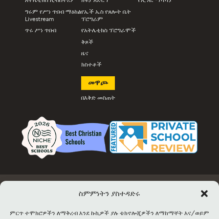
አትሌቲክስ ሊቭስትሪም
ክፍያ አድርግ
የኢንፎ ማሻሻያ
ግሩም የሥነ ጥበብ ማዕከል
የኤች ኤስ የጸሎት ቤት
Livestream
ፕሮግራም
ጥሩ ሥነ ጥበብ
የአትሌቲክስ ፕሮግራሞች
ቅጾች
ዜና
ክስተቶች
መዋጮ
በእቅድ መስጠት
ስምምነትን ያስተዳድሩ
ሥራ
Docs &ቅርጽ
ክስተት Info &ትኬት ሽያጭ
ፋሲሊቲ ኪራይ
አገናኝ
የሳይትካርታ
ምርጥ ተሞክሮዎችን ለማቅረብ እንደ ኩኪዎች ያሉ ቴክኖሎጂዎችን ለማከማቸት እና/ወይም