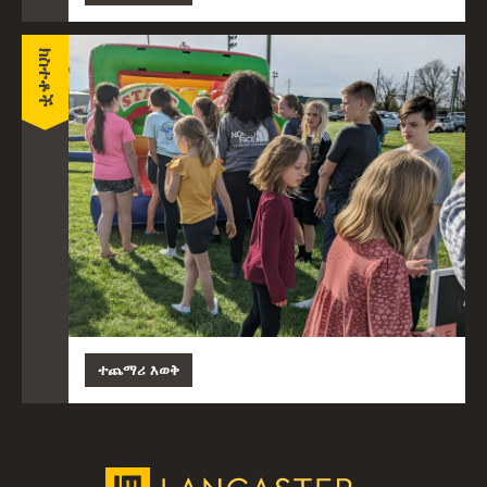
ክስተቶች
ተጨማሪ እወቅ