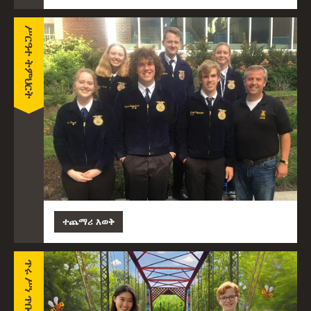
ሥርዓተ ትምህርት
ተጨማሪ እወቅ
ጥሩ ሥነ ጥበብ