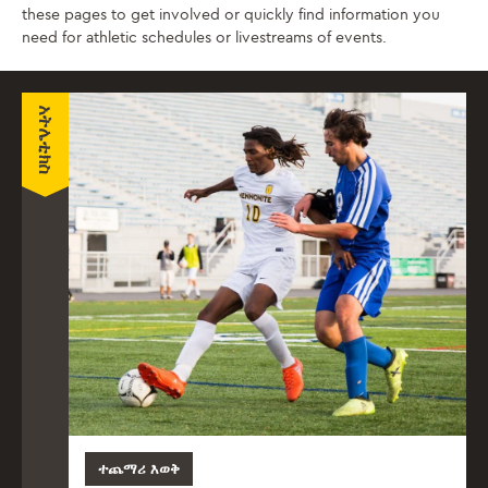
these pages to get involved or quickly find information you
need for athletic schedules or livestreams of events.
አትሌቲክስ
ተጨማሪ እወቅ