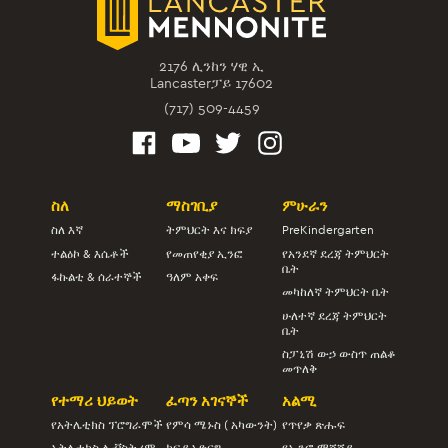
2176 ሊንከን ሃዊ ኢ
Lancasterፓይ 17602
(717) 509-4459
ስለ
ማስገቢያ
ምሁራን
ስለ እኛ
ትምህርት እና ክፍያ
PreKindergarten
ተልዕኮ & እሴቶች
የመጠየቂያ ኢንፎ
የአንደኛ ደረጃ ትምህርት
ቤት
ፋኩልቲ & ሰራተኞች
ዓለም አቀፍ
መካከለኛ ትምህርት ቤት
ሁለተኛ ደረጃ ትምህርት
ቤት
ስፓኒሽ ውኃ ውስጥ ጠልቆ
መጥለቅ
የተማሪ ህይወት
ፈጣን አገናኞች
አልሚ
የአትሌቲክስ ፕሮግራሞች
የምሳ ሜኑስ ( አካውንት)
የጥየቃ ጽሑፍ