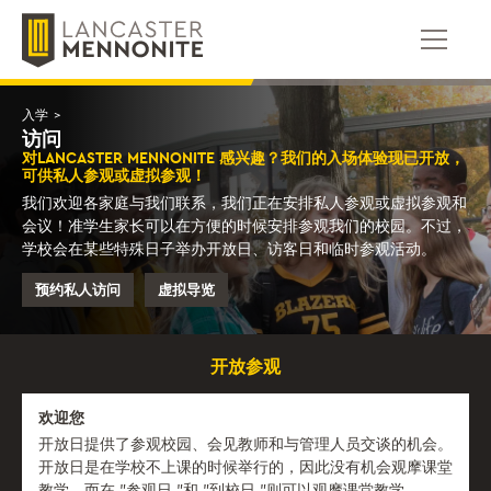
跳
到
内
容
入学
>
访问
对LANCASTER MENNONITE 感兴趣？我们的入场体验现已开放，
可供私人参观或虚拟参观！
我们欢迎各家庭与我们联系，我们正在安排私人参观或虚拟参观和
会议！准学生家长可以在方便的时候安排参观我们的校园。不过，
学校会在某些特殊日子举办开放日、访客日和临时参观活动。
预约私人访问
虚拟导览
开放参观
欢迎您
开放日提供了参观校园、会见教师和与管理人员交谈的机会。
开放日是在学校不上课的时候举行的，因此没有机会观摩课堂
教学，而在 "参观日 "和 "到校日 "则可以观摩课堂教学。