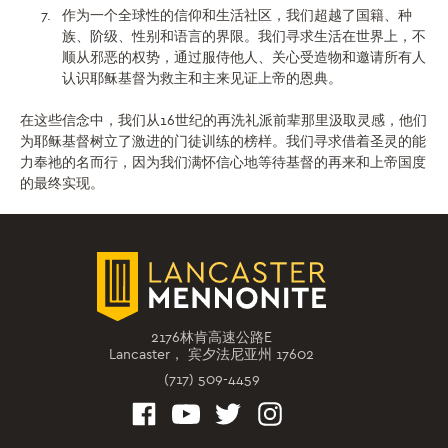
作为一个全球性的信仰和生活社区，我们超越了国籍、种
族、阶级、性别和语言的界限。我们寻求生活在世界上，不
顺从邪恶的权势，通过服侍他人、关心受造物和邀请所有人
认识耶稣基督为救主和主来见证上帝的恩典。
在这些信念中，我们从16世纪的再洗礼派前辈那里汲取灵感，他们
为耶稣基督树立了激进的门徒训练的榜样。我们寻求借着圣灵的能
力奉祂的名而行，因为我们满怀信心地等待基督的再来和上帝国度
的最终实现。
2176林肯高速公路E
Lancaster， 宾夕法尼亚州 17602
(717) 509-4459