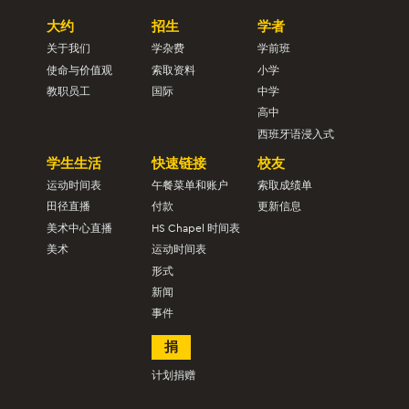
大约
招生
学者
关于我们
学杂费
学前班
使命与价值观
索取资料
小学
教职员工
国际
中学
高中
西班牙语浸入式
学生生活
快速链接
校友
运动时间表
午餐菜单和账户
索取成绩单
田径直播
付款
更新信息
美术中心直播
HS Chapel 时间表
美术
运动时间表
形式
新闻
事件
捐
计划捐赠