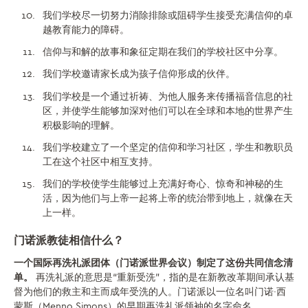
我们学校尽一切努力消除排除或阻碍学生接受充满信仰的卓
越教育能力的障碍。
信仰与和解的故事和象征定期在我们的学校社区中分享。
我们学校邀请家长成为孩子信仰形成的伙伴。
我们学校是一个通过祈祷、为他人服务来传播福音信息的社
区，并使学生能够加深对他们可以在全球和本地的世界产生
积极影响的理解。
我们学校建立了一个坚定的信仰和学习社区，学生和教职员
工在这个社区中相互支持。
我们的学校使学生能够过上充满好奇心、惊奇和神秘的生
活，因为他们与上帝一起将上帝的统治带到地上，就像在天
上一样。
门诺派教徒相信什么？
一个国际再洗礼派团体（门诺派世界会议）制定了这份共同信念清
单。
再洗礼派的意思是“重新受洗”，指的是在新教改革期间承认基
督为他们的救主和主而成年受洗的人。门诺派以一位名叫门诺·西
蒙斯（Menno Simons）的早期再洗礼派领袖的名字命名。