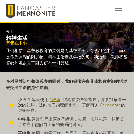
跳
到
内
容
关于
>
精神生活
基督在中心
我们相信，基督教教育的关键是将基督置于所有学习的中心，而不
是作为课程的附加物。精神生活涉及学校的每一项活动，教师将基
督教的观点真正融入所有学科领域。
在对灵性进行整体观察的同时，我们提供许多具体和有意识的活动
来突出生命的灵性层面。
小
学生每天使用
“邂逅
”课程接受圣经指导，并参加每周一
次的礼拜，达到他们的理解水平。 了解有关
Encounter
的
更多信息。
中学生
通常每周上两次圣经课，每周一次的礼拜，并延长
了专注于他们与上帝的关系的时间。
高中生
每周去教堂三次，每周有一天在咨询小组开会，每