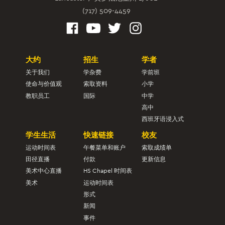
(717) 509-4459
大约
招生
学者
关于我们
学杂费
学前班
使命与价值观
索取资料
小学
教职员工
国际
中学
高中
西班牙语浸入式
学生生活
快速链接
校友
运动时间表
午餐菜单和账户
索取成绩单
田径直播
付款
更新信息
美术中心直播
HS Chapel 时间表
美术
运动时间表
形式
新闻
事件