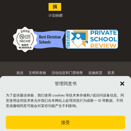
捐
计划捐赠
就业
文档和表格
活动信息和门票销售
设施租赁
联系
网站地图
管理同意书
为了提供最佳体验，我们使用 cookies 等技术来存储和/或访问设备信息。同
©2026 Lancaster Mennonite. All rights
意使用这些技术将允许我们在本网站上处理浏览行为或唯一 ID 等数据。不同
reserved. |
Privacy Policy
|
Cookie Policy
|
意或撤销同意可能会对某些功能产生不利影响。
Social Media Policy
|
Title IX
|
Safe2Say
|
This site is protected by reCAPTCHA and
the Google
Privacy Policy
and
Terms of
Service
apply.
接受
获得
Cognia
和
Mennonite 教育机构，