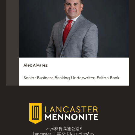
Alex Alvarez
Senior Business Banking Underwriter, Fulton Bank
2176林肯高速公路E
Lancaster， 宾夕法尼亚州 17602