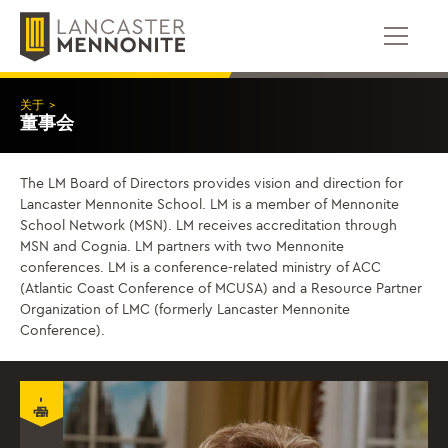
跳
到
内
容
关于
>
董事会
The LM Board of Directors provides vision and direction for
Lancaster Mennonite School. LM is a member of Mennonite
School Network (MSN). LM receives accreditation through
MSN and Cognia. LM partners with two Mennonite
conferences. LM is a conference-related ministry of ACC
(Atlantic Coast Conference of MCUSA) and a Resource Partner
Organization of LMC (formerly Lancaster Mennonite
Conference).
官员 - 董事会主席