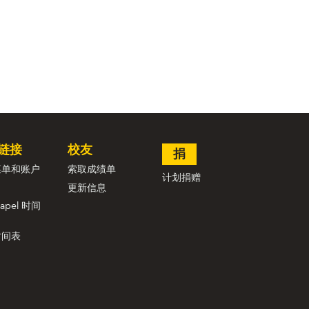
链接
校友
捐
菜单和账户
索取成绩单
计划捐赠
更新信息
hapel 时间
时间表