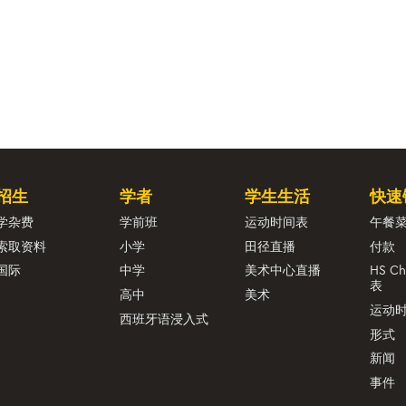
招生
学者
学生生活
快速
学杂费
学前班
运动时间表
午餐
索取资料
小学
田径直播
付款
国际
中学
美术中心直播
HS C
表
高中
美术
运动
西班牙语浸入式
形式
新闻
事件