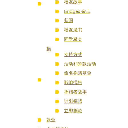
校友故事
Bridges 杂志
归国
校友脸书
同学聚会
捐
支持方式
活动和筹款活动
命名捐赠基金
影响报告
捐赠者故事
计划捐赠
立即捐款
就业