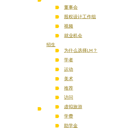
董事会
股权设计工作组
视频
就业机会
招生
为什么选择LM？
学者
运动
美术
推荐
访问
虚拟旅游
学费
助学金