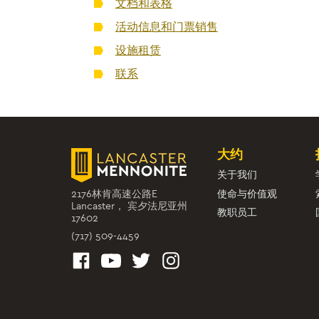
文档和表格
活动信息和门票销售
设施租赁
联系
大约
关于我们
2176林肯高速公路E
使命与价值观
Lancaster， 宾夕法尼亚州
教职员工
17602
(717) 509-4459