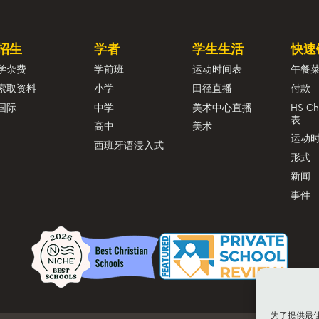
招生
学者
学生生活
快速
学杂费
学前班
运动时间表
午餐
索取资料
小学
田径直播
付款
国际
中学
美术中心直播
HS C
表
高中
美术
运动
西班牙语浸入式
形式
新闻
事件
为了提供最佳