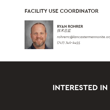
FACILITY USE COORDINATOR
RYAN ROHRER
技术总监
rohrerrc
@lancastermennonite.or
(717) 740-2455
INTERESTED IN