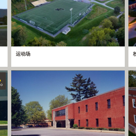
运动场
80