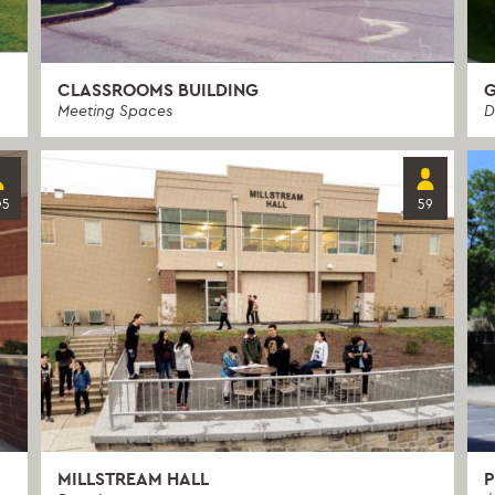
CLASSROOMS BUILDING
G
Meeting Spaces
D
65
59
MILLSTREAM HALL
P