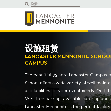
跳
到
内
容
设施租赁
LANCASTER MENNONITE SCHOOL
CAMPUS
The beauitful 95 acre Lancaster Campus o
School offers a wide variety of well maint
and facilities for your event needs. Outfi
WiFi, free parking, available catering and a
Lancaster Mennonite is the perfect facility