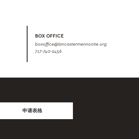
BOX OFFICE
boxoffice
@lancastermennonite.org
717-740-2456
申请表格