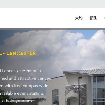
大约
招生
 - LANCASTER
f Lancaster Mennonite
ained and attractive venues
tted with free campus wide
vailable event staffing,
 to hold your next