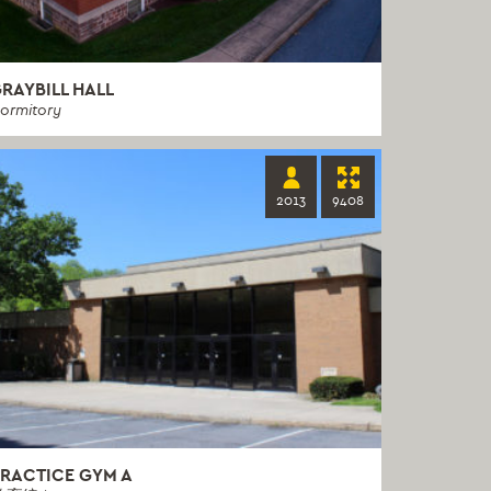
RAYBILL HALL
ormitory
2013
9408
RACTICE GYM A