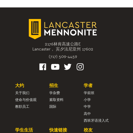
2176林肯高速公路E
Lancaster， 宾夕法尼亚州 17602
(717) 509-4459
大约
招生
学者
关于我们
学杂费
学前班
使命与价值观
索取资料
小学
教职员工
国际
中学
高中
西班牙语浸入式
学生生活
快速链接
校友