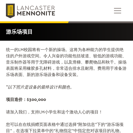
跳
到
内
容
游乐场项目
统一的LM校园将有一个新的操场。这将为各种能力的学生提供绝
佳的户外游戏空间。令人兴奋的功能包括坡道、较低的游戏功能、
音乐制作器等用于无障碍游戏，以及滑梯、攀爬物品和秋千。操场
表面将采用橡胶多孔材料，非常适合排水且耐用。费用用于准备游
乐场表面、新的游乐场设备和设备安装。
*以下照片是设备的最终设计和颜色。
项目造价：$300,000
请加入我们，支持LM小学生和这个激动人心的项目！
您可以在在线捐赠页面表格中通过选择“附加信息”下的“游乐场项
目”，在选项下拉菜单中的“礼物指定”中指定您对该项目的礼物。