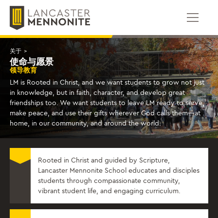
跳
到
内
容
关于
>
使命与愿景
领导教育
LM is Rooted in Christ, and we want students to grow not just
in knowledge, but in faith, character, and develop great
friendships too. We want students to leave LM ready to serve,
make peace, and use their gifts wherever God calls them—at
home, in our community, and around the world.
Rooted in Christ and guided by Scripture,
Lancaster Mennonite School educates and disciples
students through compassionate community,
vibrant student life, and engaging curriculum.