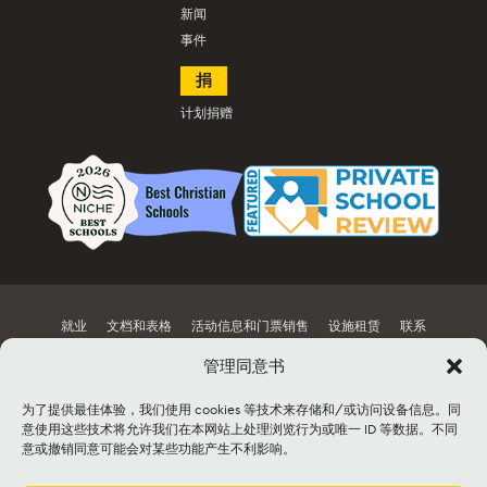
新闻
事件
捐
计划捐赠
就业
文档和表格
活动信息和门票销售
设施租赁
联系
网站地图
管理同意书
为了提供最佳体验，我们使用 cookies 等技术来存储和/或访问设备信息。同
©2026 Lancaster Mennonite. All rights
意使用这些技术将允许我们在本网站上处理浏览行为或唯一 ID 等数据。不同
reserved. |
Privacy Policy
|
Cookie Policy
|
意或撤销同意可能会对某些功能产生不利影响。
Social Media Policy
|
Title IX
|
Safe2Say
|
This site is protected by reCAPTCHA and
the Google
Privacy Policy
and
Terms of