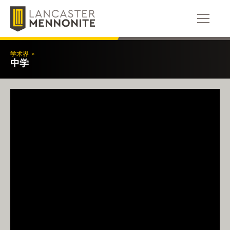
跳
到
内
容
学术界
>
中学