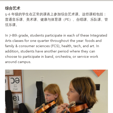
综合艺术
5-6 年级的学生在正常的课表上参加综合艺术课。这些课程包括：
普通音乐课、美术课、健康与体育课（PE）、合唱课、乐队课、管
弦乐课。
In 7-8th grade, students participate in each of these Integrated
Arts classes for one quarter throughout the year: foods and
family & consumer sciences (FCS), health, tech, and art. In
addition, students have another period where they can
choose to participate in band, orchestra, or service work
around campus.