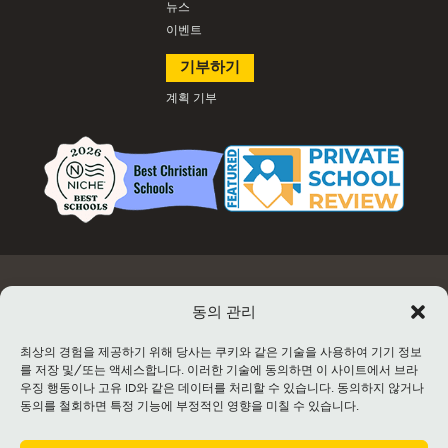
뉴스
이벤트
기부하기
계획 기부
고용
문서 및 양식
이벤트 정보 및 티켓 판매
시설 대여
동의 관리
연락처
사이트맵
최상의 경험을 제공하기 위해 당사는 쿠키와 같은 기술을 사용하여 기기 정보
를 저장 및/또는 액세스합니다. 이러한 기술에 동의하면 이 사이트에서 브라
©2026 Lancaster Mennonite. All rights
우징 행동이나 고유 ID와 같은 데이터를 처리할 수 있습니다. 동의하지 않거나
reserved. |
Privacy Policy
|
Cookie Policy
|
동의를 철회하면 특정 기능에 부정적인 영향을 미칠 수 있습니다.
Social Media Policy
|
Title IX
|
Safe2Say
|
This site is protected by reCAPTCHA and
the Google
Privacy Policy
and
Terms of