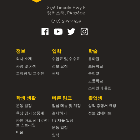
2176 Lincoln Hwy E
랭커스터, PA 17602
(717) 509-4459
정보
입학
학술
회사 소개
수업료 및 수수료
유아원
사명 및 가치
정보 요청
초등학교
교직원 및 교수진
국제
중학교
고등학교
스페인어 몰입
학생 생활
빠른 링크
졸업생
운동 일정
점심 메뉴 및 계정
성적 증명서 요청
육상 경기 생중계
결제하기
정보 업데이트
파인 아트 센터 라이
HS 채플 일정
브 스트리밍
운동 일정
미술
양식