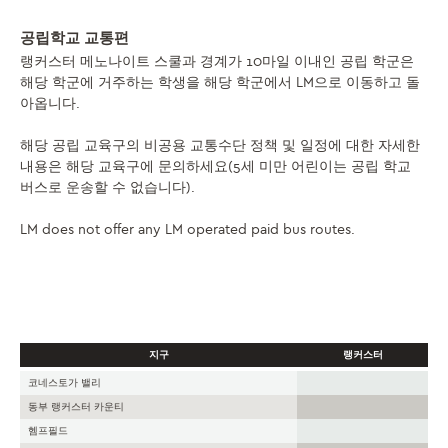
공립학교 교통편
랭커스터 메노나이트 스쿨과 경계가 10마일 이내인 공립 학군은
해당 학군에 거주하는 학생을 해당 학군에서 LM으로 이동하고 돌
아옵니다.
해당 공립 교육구의 비공용 교통수단 정책 및 일정에 대한 자세한
내용은 해당 교육구에 문의하세요(5세 미만 어린이는 공립 학교
버스로 운송할 수 없습니다).
LM does not offer any LM operated paid bus routes.
지구
랭커스터
코네스토가 밸리
동부 랭커스터 카운티
헴프필드