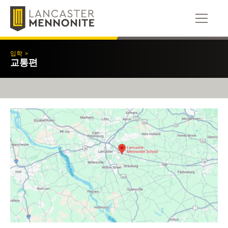
콘
텐
츠
로
건
입학
>
너
교통편
뛰
기