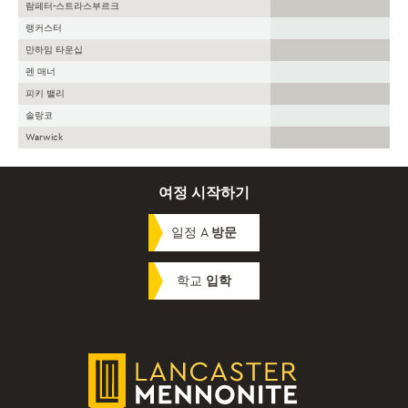
람페터-스트라스부르크
랭커스터
만하임 타운십
펜 매너
피키 밸리
솔랑코
Warwick
여정 시작하기
일정 A
방문
학교
입학