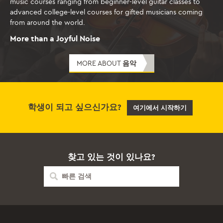
music courses ranging from beginner-level guitar classes to
advanced college-level courses for gifted musicians coming
from around the world.
More than a Joyful Noise
MORE ABOUT
음악
학생이 되고 싶으신가요?
여기에서 시작하기
찾고 있는 것이 있나요?
빠
른
검
색