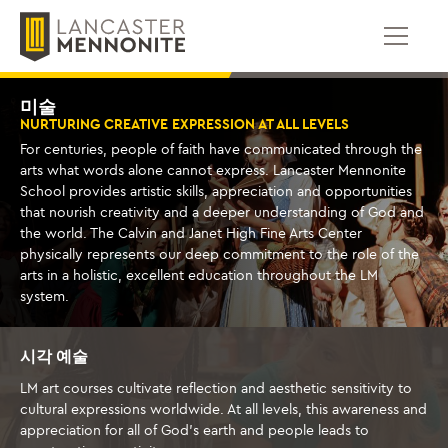
콘
텐
츠
로
건
미술
너
NURTURING CREATIVE EXPRESSION AT ALL LEVELS
뛰
For centuries, people of faith have communicated through the
기
arts what words alone cannot express. Lancaster Mennonite
School provides artistic skills, appreciation and opportunities
that nourish creativity and a deeper understanding of God and
the world. The Calvin and Janet High Fine Arts Center
physically represents our deep commitment to the role of the
arts in a holistic, excellent education throughout the LM
system.
시각 예술
LM art courses cultivate reflection and aesthetic sensitivity to
cultural expressions worldwide. At all levels, this awareness and
appreciation for all of God's earth and people leads to