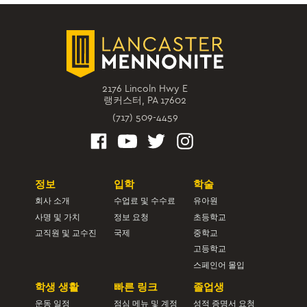
2176 Lincoln Hwy E
랭커스터, PA 17602
(717) 509-4459
정보
입학
학술
회사 소개
수업료 및 수수료
유아원
사명 및 가치
정보 요청
초등학교
교직원 및 교수진
국제
중학교
고등학교
스페인어 몰입
학생 생활
빠른 링크
졸업생
운동 일정
점심 메뉴 및 계정
성적 증명서 요청