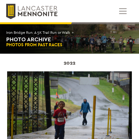
콘
텐
츠
로
건
Iron Bridge Run: A 5K Trail Run or Walk
>
너
PHOTO ARCHIVE
뛰
PHOTOS FROM PAST RACES
기
2022