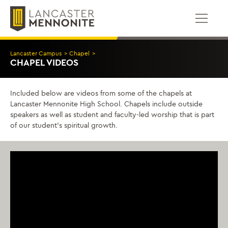
콘
텐
츠
로
건
Lancaster Campus
>
Chapel
>
너
CHAPEL VIDEOS
뛰
기
Included below are videos from some of the chapels at
Lancaster Mennonite High School. Chapels include outside
speakers as well as student and faculty-led worship that is part
of our student’s spiritual growth.