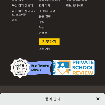
운동 일정
점심 메뉴 및 계정
성적 증명서 요청
육상 경기 생중계
결제하기
정보 업데이트
파인 아트 센터 라이
HS 채플 일정
브 스트리밍
운동 일정
미술
양식
뉴스
이벤트
기부하기
계획 기부
고용
문서 및 양식
이벤트 정보 및 티켓 판매
시설 대여
동의 관리
연락처
사이트맵