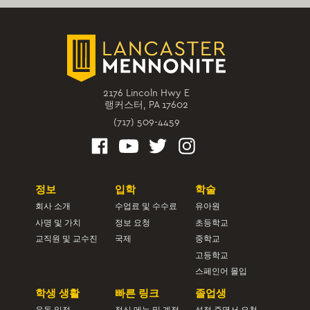
2176 Lincoln Hwy E
랭커스터, PA 17602
(717) 509-4459
정보
입학
학술
회사 소개
수업료 및 수수료
유아원
사명 및 가치
정보 요청
초등학교
교직원 및 교수진
국제
중학교
고등학교
스페인어 몰입
학생 생활
빠른 링크
졸업생