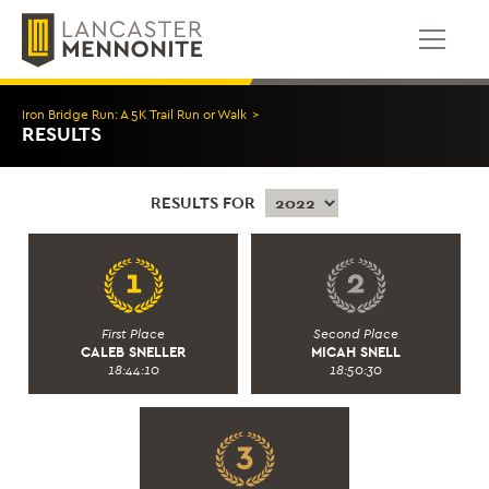
콘
텐
츠
로
건
Iron Bridge Run: A 5K Trail Run or Walk
>
너
RESULTS
뛰
기
RESULTS FOR
First Place
Second Place
CALEB SNELLER
MICAH SNELL
18:44:10
18:50:30