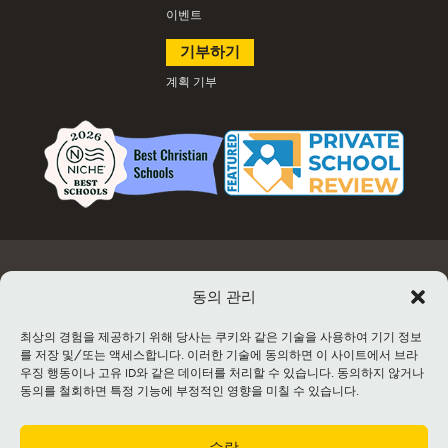
이벤트
기부하기
계획 기부
고용
문서 및 양식
이벤트 정보 및 티켓 판매
시설 대여
동의 관리
연락처
사이트맵
최상의 경험을 제공하기 위해 당사는 쿠키와 같은 기술을 사용하여 기기 정보
를 저장 및/또는 액세스합니다. 이러한 기술에 동의하면 이 사이트에서 브라
©2026 Lancaster Mennonite. All rights
우징 행동이나 고유 ID와 같은 데이터를 처리할 수 있습니다. 동의하지 않거나
reserved. |
Privacy Policy
|
Cookie Policy
|
동의를 철회하면 특정 기능에 부정적인 영향을 미칠 수 있습니다.
Social Media Policy
|
Title IX
|
Safe2Say
|
This site is protected by reCAPTCHA and
the Google
Privacy Policy
and
Terms of
Service
apply.
수락