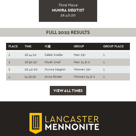
Third Place
MUNIRA SIEGTIST
26:40:20
FULL 2022 RESULTS
PLACE
TIME
이름
GROUP
GROUP PLACE
1
18:44:10
Caleb Sneller
Men 25+
1
2
18:50:30
Micah Snell
Men 24 & U
1
3
26:40:20
Munira Siegtist
Women 25+
1
4
34:33:30
Anna Ginder
Women 24 & U
1
VIEW ALL TIMES