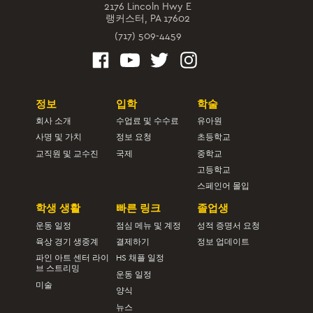
2176 Lincoln Hwy E
랭커스터, PA 17602
(717) 509-4459
정보
입학
학술
회사 소개
수업료 및 수수료
유아원
사명 및 가치
정보 요청
초등학교
교직원 및 교수진
국제
중학교
고등학교
스페인어 몰입
학생 생활
빠른 링크
졸업생
운동 일정
점심 메뉴 및 계정
성적 증명서 요청
육상 경기 생중계
결제하기
정보 업데이트
파인 아트 센터 라이
HS 채플 일정
브 스트리밍
운동 일정
미술
양식
뉴스