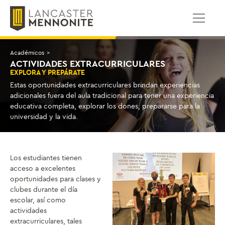
Saltar
al
contenido
Académicos
>
ACTIVIDADES EXTRACURRICULARES
EXPLORA Y PREPÁRATE
Estas oportunidades extracurriculares brindan experiencias
adicionales fuera del aula tradicional para tener una experiencia
educativa completa, explorar los dones, prepararse para la
universidad y la vida.
Los estudiantes tienen
acceso a excelentes
oportunidades para clases y
clubes durante el día
escolar, así como
actividades
extracurriculares, tales