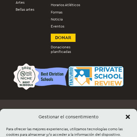
Artes
Horarios Atléticos
Bellas artes
Formas
Noticia
Eventos
DONAR
Donaciones
planificadas
Empleo
Documentos y formularios
Gestionar el consentimiento
Información del evento y venta de entradas
Para ofrecer las mejores experiencias, utilizamos tecnologías como las
Alquiler de instalaciones
Contacto
Mapa del sitio
cookies para almacenar y/o acceder a la información del dispositivo.