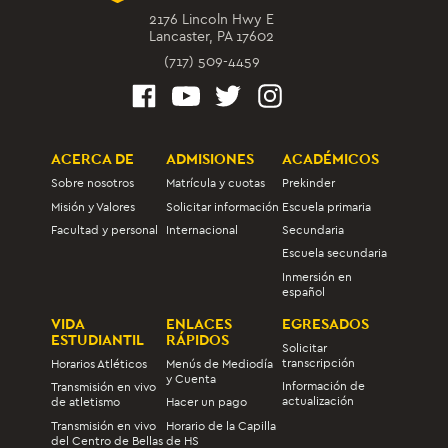
2176 Lincoln Hwy E
Lancaster, PA 17602
(717) 509-4459
ACERCA DE
ADMISIONES
ACADÉMICOS
Sobre nosotros
Matrícula y cuotas
Prekinder
Misión y Valores
Solicitar información
Escuela primaria
Facultad y personal
Internacional
Secundaria
Escuela secundaria
Inmersión en
español
VIDA
ENLACES
EGRESADOS
ESTUDIANTIL
RÁPIDOS
Solicitar
transcripción
Horarios Atléticos
Menús de Mediodía
y Cuenta
Información de
Transmisión en vivo
actualización
de atletismo
Hacer un pago
Transmisión en vivo
Horario de la Capilla
del Centro de Bellas
de HS