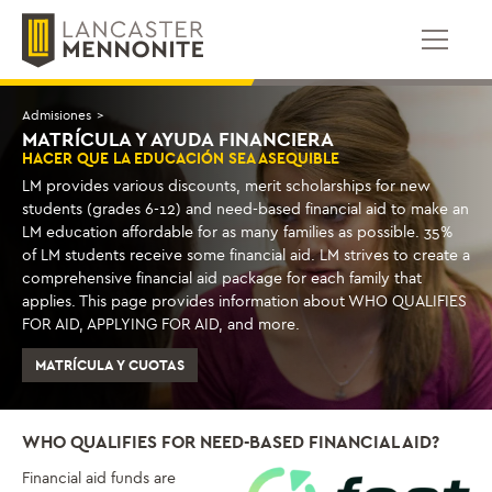
Saltar
al
contenido
Admisiones
>
MATRÍCULA Y AYUDA FINANCIERA
HACER QUE LA EDUCACIÓN SEA ASEQUIBLE
LM provides various discounts, merit scholarships for new
students (grades 6-12) and need-based financial aid to make an
LM education affordable for as many families as possible. 35%
of LM students receive some financial aid. LM strives to create a
comprehensive financial aid package for each family that
applies. This page provides information about WHO QUALIFIES
FOR AID, APPLYING FOR AID, and more.
MATRÍCULA Y CUOTAS
WHO QUALIFIES FOR NEED-BASED FINANCIAL AID?
Financial aid funds are