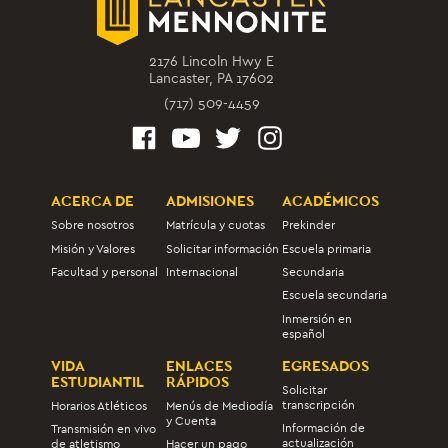
2176 Lincoln Hwy E
Lancaster, PA 17602
(717) 509-4459
ACERCA DE
ADMISIONES
ACADÉMICOS
Sobre nosotros
Matrícula y cuotas
Prekinder
Misión y Valores
Solicitar información
Escuela primaria
Facultad y personal
Internacional
Secundaria
Escuela secundaria
Inmersión en
español
VIDA
ENLACES
EGRESADOS
ESTUDIANTIL
RÁPIDOS
Solicitar
transcripción
Horarios Atléticos
Menús de Mediodía
y Cuenta
Información de
Transmisión en vivo
actualización
de atletismo
Hacer un pago