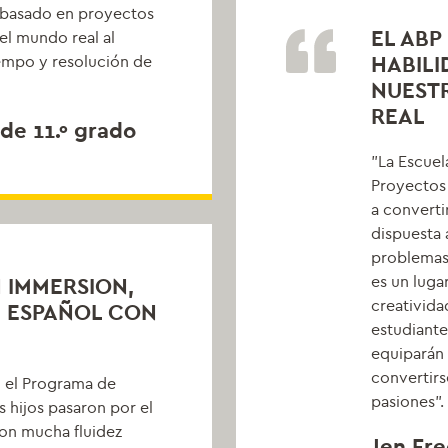
e basado en proyectos
EL AB
el mundo real al
empo y resolución de
HABILI
NUESTR
REAL
de 11.º grado
"La Escuel
Proyectos
a converti
dispuesta 
problemas
es un luga
H IMMERSION,
creativida
N ESPAÑOL CON
estudiante
equiparán 
convertirs
 el Programa de
pasiones".
s hijos pasaron por el
on mucha fluidez
Jen Fre