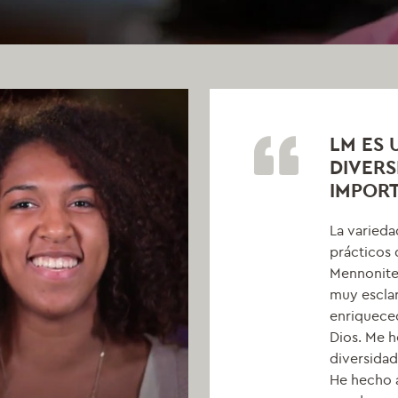
LM ES 
DIVERS
IMPORT
La varieda
prácticos 
Mennonite 
muy escla
enriqueced
Dios. Me h
diversidad
He hecho 