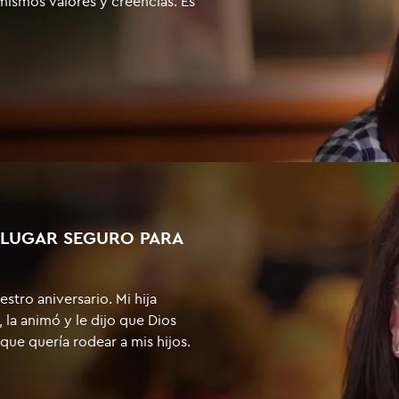
ismos valores y creencias. Es
 LUGAR SEGURO PARA
stro aniversario. Mi hija
 la animó y le dijo que Dios
 que quería rodear a mis hijos.