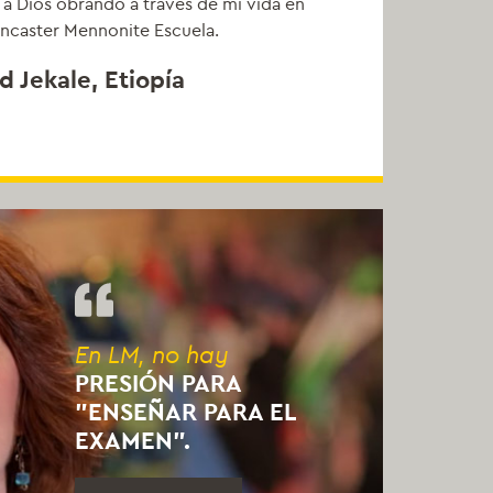
a Dios obrando a través de mi vida en
ancaster Mennonite Escuela.
 Jekale, Etiopía
En LM, no hay
PRESIÓN PARA
"ENSEÑAR PARA EL
EXAMEN".