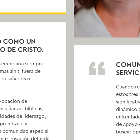
O COMO UN
O DE CRISTO.
 secundaria siempre
COMUNI
mas sin ti fuera de
SERVIC
r desafiados o
Cuando ref
estos tres
ovocación de
significat
nseñanzas bíblicas,
dinámico 
lidades de liderazgo,
enfrentado
aprendizaje y
de apoyo d
ta comunidad especial.
buscar opo
na sensación definida