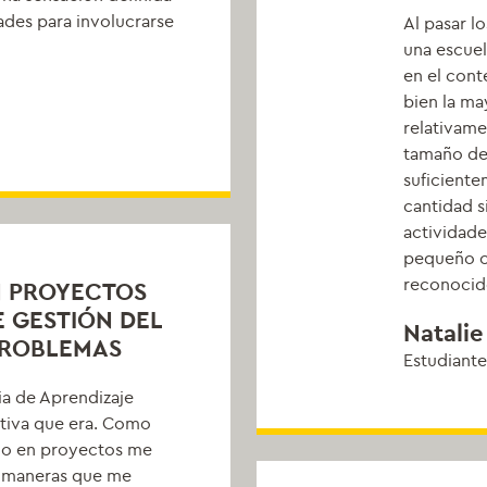
ades para involucrarse
Al pasar l
una escuel
en el cont
bien la ma
relativam
tamaño de
suficient
cantidad s
actividade
pequeño c
reconocid
N PROYECTOS
 GESTIÓN DEL
Natalie
PROBLEMAS
Estudiante
ia de Aprendizaje
ctiva que era. Como
ado en proyectos me
e maneras que me