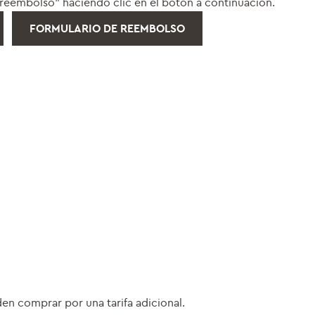
reembolso" haciendo clic en el botón a continuación.
FORMULARIO DE REEMBOLSO
den comprar por una tarifa adicional.