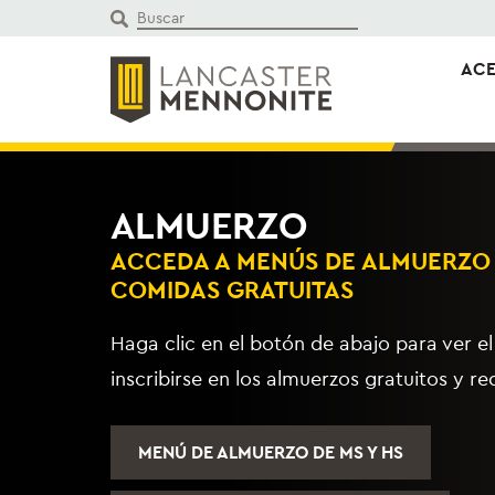
Saltar
al
contenido
ACE
ALMUERZO
ACCEDA A MENÚS DE ALMUERZO 
COMIDAS GRATUITAS
Haga clic en el botón de abajo para ver e
inscribirse en los almuerzos gratuitos y re
MENÚ DE ALMUERZO DE MS Y HS