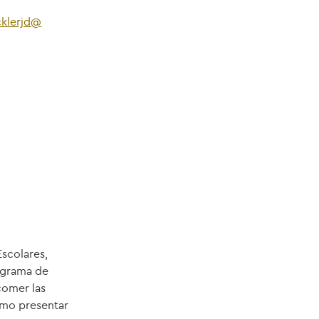
cklerjd@
scolares,
ograma de
comer las
ómo presentar