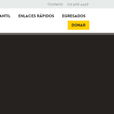
Contacto
717.509.4459
ANTIL
ENLACES RÁPIDOS
EGRESADOS
DONAR