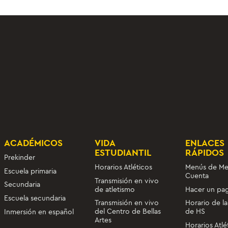
ACADÉMICOS
VIDA
ENLACES
ESTUDIANTIL
RÁPIDOS
Prekinder
Horarios Atléticos
Menús de Me
Escuela primaria
Cuenta
Transmisión en vivo
Secundaria
de atletismo
Hacer un pa
Escuela secundaria
Transmisión en vivo
Horario de la
del Centro de Bellas
de HS
Inmersión en español
Artes
Horarios Atlé