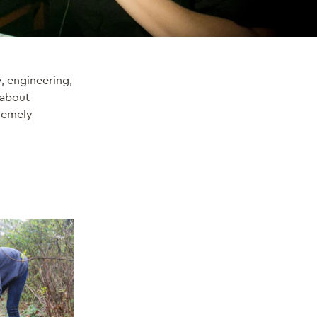
, engineering,
 about
remely