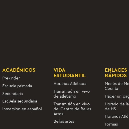
ACADÉMICOS
VIDA
ENLACES
ESTUDIANTIL
RÁPIDOS
Prekinder
Horarios Atléticos
Menús de Me
Escuela primaria
Cuenta
Transmisión en vivo
Secundaria
de atletismo
Hacer un pa
Escuela secundaria
Transmisión en vivo
Horario de la
del Centro de Bellas
de HS
Inmersión en español
Artes
Horarios Atlé
Bellas artes
Formas