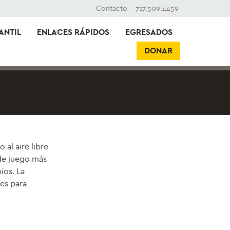
Contacto
717.509.4459
ANTIL
ENLACES RÁPIDOS
EGRESADOS
DONAR
al aire libre
 de juego más
ios. La
 es para