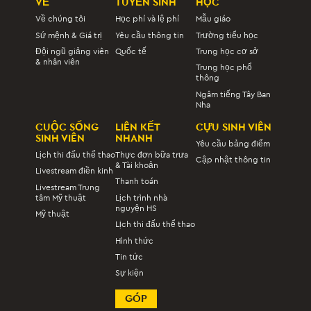
VỀ
TUYỂN SINH
HỌC
Về chúng tôi
Học phí và lệ phí
Mẫu giáo
Sứ mệnh & Giá trị
Yêu cầu thông tin
Trường tiểu học
Đội ngũ giảng viên
Quốc tế
Trung học cơ sở
& nhân viên
Trung học phổ
thông
Ngâm tiếng Tây Ban
Nha
CUỘC SỐNG
LIÊN KẾT
CỰU SINH VIÊN
SINH VIÊN
NHANH
Yêu cầu bảng điểm
Lịch thi đấu thể thao
Thực đơn bữa trưa
Cập nhật thông tin
& Tài khoản
Livestream điền kinh
Thanh toán
Livestream Trung
tâm Mỹ thuật
Lịch trình nhà
nguyện HS
Mỹ thuật
Lịch thi đấu thể thao
Hình thức
Tin tức
Sự kiện
GÓP