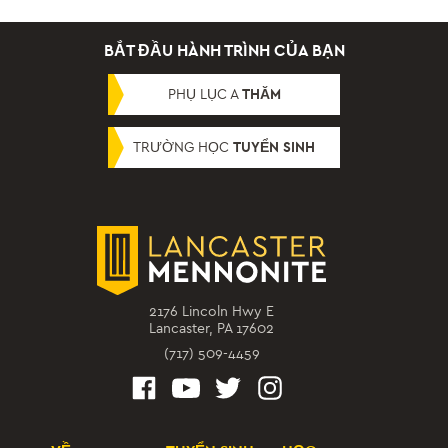
BẮT ĐẦU HÀNH TRÌNH CỦA BẠN
PHỤ LỤC A
THĂM
TRƯỜNG HỌC
TUYỂN SINH
2176 Lincoln Hwy E
Lancaster, PA 17602
(717) 509-4459