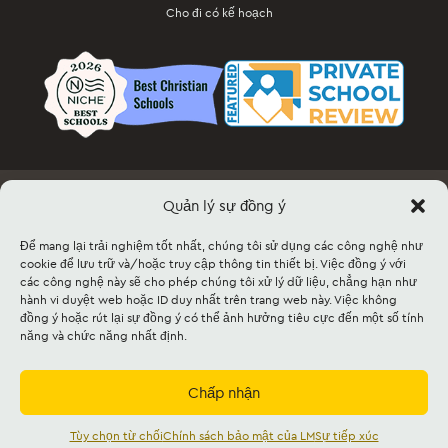
Cho đi có kế hoạch
Quản lý sự đồng ý
Việc làm
Tài liệu & Biểu mẫu
Thông tin sự kiện & Bán vé
Cho thuê cơ sở vật chất
Sự tiếp xúc
Sơ đồ trang web
Để mang lại trải nghiệm tốt nhất, chúng tôi sử dụng các công nghệ như
cookie để lưu trữ và/hoặc truy cập thông tin thiết bị. Việc đồng ý với
các công nghệ này sẽ cho phép chúng tôi xử lý dữ liệu, chẳng hạn như
©2026 Lancaster Mennonite. All rights
hành vi duyệt web hoặc ID duy nhất trên trang web này. Việc không
reserved. |
Privacy Policy
|
Cookie Policy
|
đồng ý hoặc rút lại sự đồng ý có thể ảnh hưởng tiêu cực đến một số tính
Social Media Policy
|
Title IX
|
Safe2Say
|
năng và chức năng nhất định.
This site is protected by reCAPTCHA and
the Google
Privacy Policy
and
Terms of
Service
apply.
Chấp nhận
Được công nhận bởi
Cognia
và
Mennonite
Cơ quan giáo dục,
Mennonite Giáo hội Hoa
Kỳ
Tùy chọn từ chối
Chính sách bảo mật của LM
Sự tiếp xúc
Tiếng Việt