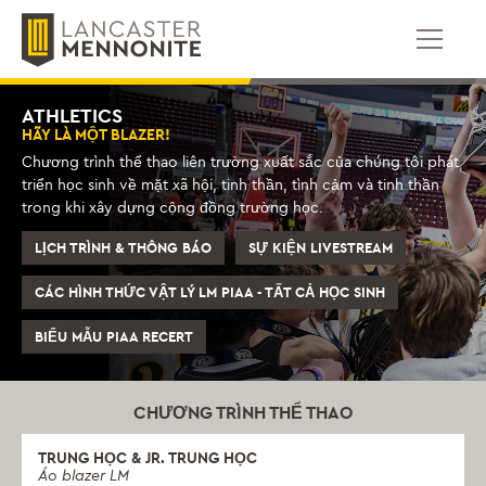
Bỏ
để
qua
phần
nội
ATHLETICS
dung
HÃY LÀ MỘT BLAZER!
Chương trình thể thao liên trường xuất sắc của chúng tôi phát
triển học sinh về mặt xã hội, tinh thần, tình cảm và tinh thần
trong khi xây dựng cộng đồng trường học.
LỊCH TRÌNH & THÔNG BÁO
SỰ KIỆN LIVESTREAM
CÁC HÌNH THỨC VẬT LÝ LM PIAA - TẤT CẢ HỌC SINH
BIỂU MẪU PIAA RECERT
CHƯƠNG TRÌNH THỂ THAO
TRUNG HỌC & JR. TRUNG HỌC
Áo blazer LM