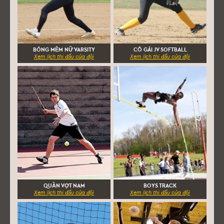
BÓNG MỀM NỮ VARSITY
CÔ GÁI JV SOFTBALL
Xem lịch thi đấu của đội
Xem lịch thi đấu của đội
QUẦN VỢT NAM
BOYS TRACK
Xem lịch thi đấu của đội
Xem lịch thi đấu của đội