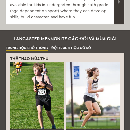
available for kids in kindergarten through sixth grade
(age dependent on sport) where they can develop
skills, build character, and have fun.
LANCASTER MENNONITE CÁC ĐỘI VÀ MÙA GIẢI
TRUNG HỌC PHỔ THÔNG
ĐỘI TRUNG HỌC CƠ SỞ
THỂ THAO MÙA THU