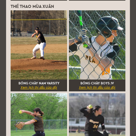
THỂ THAO MÙA XUÂN
BÓNG CHÀY NAM VARSITY
BÓNG CHÀY BOYS JV
Xem lịch thi đấu của đội
Xem lịch thi đấu của đội