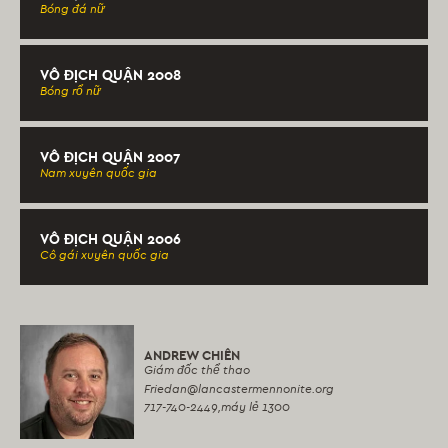
Bóng đá nữ
VÔ ĐỊCH QUẬN 2008
Bóng rổ nữ
VÔ ĐỊCH QUẬN 2007
Nam xuyên quốc gia
VÔ ĐỊCH QUẬN 2006
Cô gái xuyên quốc gia
ANDREW CHIÊN
Giám đốc thể thao
Friedan
@lancastermennonite.org
717-740-2449,
máy lẻ 1300