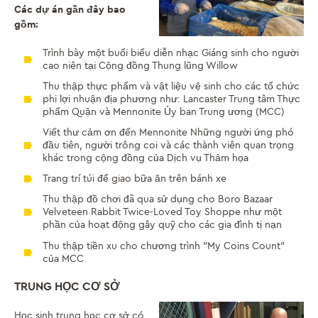
Các dự án gần đây bao
gồm:
Trình bày một buổi biểu diễn nhạc Giáng sinh cho người
cao niên tại Cộng đồng Thung lũng Willow
Thu thập thực phẩm và vật liệu vệ sinh cho các tổ chức
phi lợi nhuận địa phương như: Lancaster Trung tâm Thực
phẩm Quận và Mennonite Ủy ban Trung ương (MCC)
Viết thư cảm ơn đến Mennonite Những người ứng phó
đầu tiên, người trông coi và các thành viên quan trọng
khác trong cộng đồng của Dịch vụ Thảm họa
Trang trí túi để giao bữa ăn trên bánh xe
Thu thập đồ chơi đã qua sử dụng cho Boro Bazaar
Velveteen Rabbit Twice-Loved Toy Shoppe như một
phần của hoạt động gây quỹ cho các gia đình tị nạn
Thu thập tiền xu cho chương trình "My Coins Count"
của MCC
TRUNG HỌC CƠ SỞ
Học sinh trung học cơ sở có