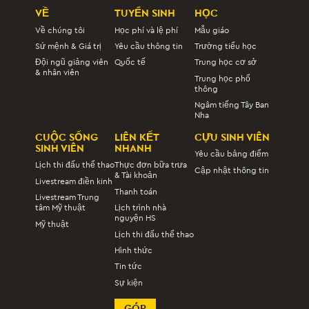
VỀ
TUYỂN SINH
HỌC
Về chúng tôi
Học phí và lệ phí
Mẫu giáo
Sứ mệnh & Giá trị
Yêu cầu thông tin
Trường tiểu học
Đội ngũ giảng viên
Quốc tế
Trung học cơ sở
& nhân viên
Trung học phổ
thông
Ngâm tiếng Tây Ban
Nha
CUỘC SỐNG
LIÊN KẾT
CỰU SINH VIÊN
SINH VIÊN
NHANH
Yêu cầu bảng điểm
Lịch thi đấu thể thao
Thực đơn bữa trưa
Cập nhật thông tin
& Tài khoản
Livestream điền kinh
Thanh toán
Livestream Trung
tâm Mỹ thuật
Lịch trình nhà
nguyện HS
Mỹ thuật
Lịch thi đấu thể thao
Hình thức
Tin tức
Sự kiện
GÓP