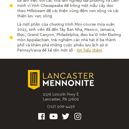
đã làm việc với các nhà lâm nghiệp địa phương và Liên
minh vì Vịnh Chesapeake để trồng một mẫu cây dọc
theo Millstream để cải thiện vùng đệm ven sông và cải
thiện lưu vực sông.
Là một phần của chương trình Mini-course mùa xuân
2023, sinh viên đã đến Tây Ban Nha, Mexico, Jamaica,
Đức, Grand Canyon, Philadelphia, đeo ba lô trên Đường
mòn Appalachian, trải nghiệm các nhà hát ở ba thành
phố và khám phá những cuộc phiêu lưu lịch sử ở
Pennsylvania để kể tên một số -
tìm hiểu thêm
.
2176 Lincoln Hwy E
Lancaster, PA 17602
(717) 509-4459