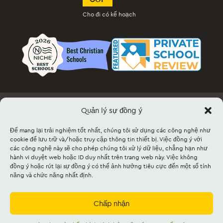
Cho đi có kế hoạch
Quản lý sự đồng ý
Việc làm
Tài liệu & Biểu mẫu
Thông tin sự kiện & Bán vé
Cho thuê cơ sở vật chất
Sự tiếp xúc
Sơ đồ trang web
Để mang lại trải nghiệm tốt nhất, chúng tôi sử dụng các công nghệ như
cookie để lưu trữ và/hoặc truy cập thông tin thiết bị. Việc đồng ý với
các công nghệ này sẽ cho phép chúng tôi xử lý dữ liệu, chẳng hạn như
©2026 Lancaster Mennonite. All rights
hành vi duyệt web hoặc ID duy nhất trên trang web này. Việc không
reserved. |
Privacy Policy
|
Cookie Policy
|
đồng ý hoặc rút lại sự đồng ý có thể ảnh hưởng tiêu cực đến một số tính
Social Media Policy
|
Title IX
|
Safe2Say
|
năng và chức năng nhất định.
This site is protected by reCAPTCHA and
the Google
Privacy Policy
and
Terms of
Service
apply.
Chấp nhận
Được công nhận bởi
Cognia
và
Mennonite
Cơ quan giáo dục,
Mennonite Giáo hội Hoa
Kỳ