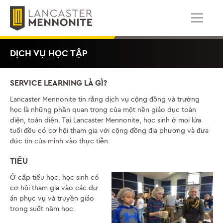
Bỏ
để
qua
phần
nội
DỊCH VỤ HỌC TẬP
dung
SERVICE LEARNING LÀ GÌ?
Lancaster Mennonite tin rằng dịch vụ cộng đồng và trường
học là những phần quan trọng của một nền giáo dục toàn
diện, toàn diện. Tại Lancaster Mennonite, học sinh ở mọi lứa
tuổi đều có cơ hội tham gia với cộng đồng địa phương và đưa
đức tin của mình vào thực tiễn.
TIỂU
Ở cấp tiểu học, học sinh có
cơ hội tham gia vào các dự
án phục vụ và truyền giáo
trong suốt năm học.