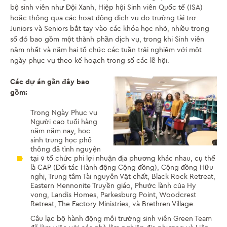
bộ sinh viên như Đội Xanh, Hiệp hội Sinh viên Quốc tế (ISA)
hoặc thông qua các hoạt động dịch vụ do trường tài trợ.
Juniors và Seniors bắt tay vào các khóa học nhỏ, nhiều trong
số đó bao gồm một thành phần dịch vụ, trong khi Sinh viên
năm nhất và năm hai tổ chức các tuần trải nghiệm với một
ngày phục vụ theo kế hoạch trong số các lễ hội.
Các dự án gần đây bao
gồm:
Trong Ngày Phục vụ
Người cao tuổi hàng
năm năm nay, học
sinh trung học phổ
thông đã tình nguyện
tại 9 tổ chức phi lợi nhuận địa phương khác nhau, cụ thể
là CAP (Đối tác Hành động Cộng đồng), Cộng đồng Hữu
nghị, Trung tâm Tài nguyên Vật chất, Black Rock Retreat,
Eastern Mennonite Truyền giáo, Phước lành của Hy
vọng, Landis Homes, Parkesburg Point, Woodcrest
Retreat, The Factory Ministries, và Brethren Village.
Câu lạc bộ hành động môi trường sinh viên Green Team