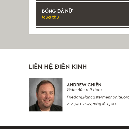
BÓNG ĐÁ NỮ
Mùa thu
BÓNG ĐÁ NỮ JV
Mùa thu
QUẦN VỢT NỮ
LIÊN HỆ ĐIỀN KINH
Mùa thu
BÓNG CHUYỀN NỮ
ANDREW CHIÊN
Giám đốc thể thao
Mùa thu
Friedan
@lancastermennonite.or
717-740-2449,
máy lẻ 1300
BÓNG CHUYỀN NỮ JV
Mùa thu