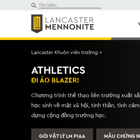
Bỏ
để
qua
phần
nội
dung
Lancaster Khuôn viên trường
>
ATHLETICS
ĐI ÁO BLAZER!
Chương trình thể thao liên trường xuất sắ
học sinh về mặt xã hội, tinh thần, tình cảm
dựng cộng đồng trường học.
GÓI VẬT LÝ LM PIAA
MẪU CHỨNG NH