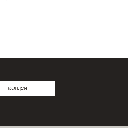
ĐỘI
LỊCH