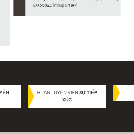
63360844-lmhsports#/
YỆN
HUẤN LUYỆN VIÊN
SỰ TIẾP
XÚC