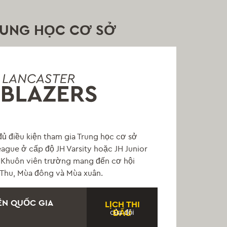
RUNG HỌC CƠ SỞ
 đủ điều kiện tham gia Trung học cơ sở
ague ở cấp độ JH Varsity hoặc JH Junior
r Khuôn viên trường mang đến cơ hội
 Thu, Mùa đông và Mùa xuân.
ÊN QUỐC GIA
LỊCH THI
của đội
ĐẤU