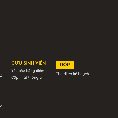
của đội
ĐẤU
H NAM
LỊCH THI
của đội
ĐẤU
ACK & FIELD
LỊCH THI
của đội
ĐẤU
CỰU SINH VIÊN
GÓP
Yêu cầu bảng điểm
Cho đi có kế hoạch
 &
Cập nhật thông tin
ao