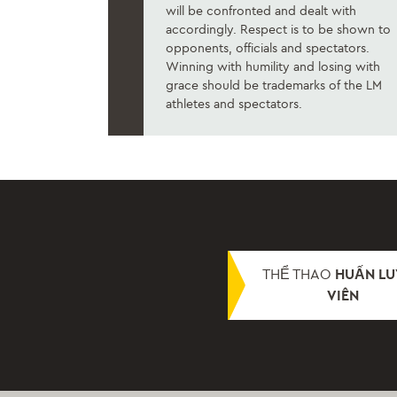
will be confronted and dealt with
accordingly. Respect is to be shown to
opponents, officials and spectators.
Winning with humility and losing with
grace should be trademarks of the LM
athletes and spectators.
THỂ THAO
HUẤN LU
VIÊN