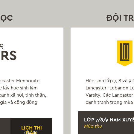
HỌC
ĐỘI T
ancaster Mennonite
Học sinh lớp 7, 8 và 9
 lấy học sinh làm
Lancaster- Lebanon Le
ạnh xã hội, tinh thần,
Varsity. Các Lancaste
 gia và cộng đồng
cạnh tranh trong mùa
LỚP 7/8/9 NAM XUY
Mùa thu
LỊCH THI
của đội
ĐẤU