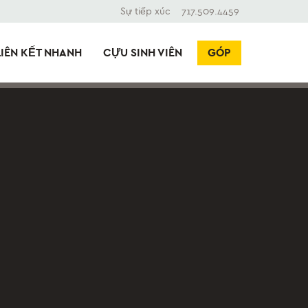
Sự tiếp xúc
717.509.4459
LIÊN KẾT NHANH
CỰU SINH VIÊN
GÓP