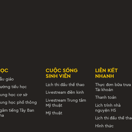
Mùa đông
LỊCH THI
của đội
ĐẤU
LỚP 7/8/9 ĐIỀN KIN
Mùa xuân
LỊCH THI
của đội
ĐẤU
LỚP 7/8/9 GIRLS TR
Mùa xuân
LỊCH THI
của đội
ĐẤU
HỌC
CUỘC SỐNG
LIÊN KẾT
MS CỜ VUA
SINH VIÊN
NHANH
Mùa đông
ẫu giáo
LỊCH THI
Lịch thi đấu thể thao
Thực đơn bữa trưa
của đội
ĐẤU
rường tiểu học
Tài khoản
Livestream điền kinh
rung học cơ sở
Thanh toán
Livestream Trung tâm
rung học phổ thông
LỊCH THI
Mỹ thuật
Lịch trình nhà
của đội
ĐẤU
nguyện HS
gâm tiếng Tây Ban
Mỹ thuật
ha
Lịch thi đấu thể th
Hình thức
LỊCH THI