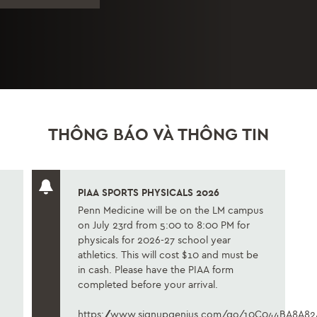
THÔNG BÁO VÀ THÔNG TIN
PIAA SPORTS PHYSICALS 2026
Penn Medicine will be on the LM campus
d
on July 23rd from 5:00 to 8:00 PM for
physicals for 2026-27 school year
athletics. This will cost $10 and must be
in cash. Please have the PIAA form
completed before your arrival.
https://www.signupgenius.com/go/10C044BA8A82