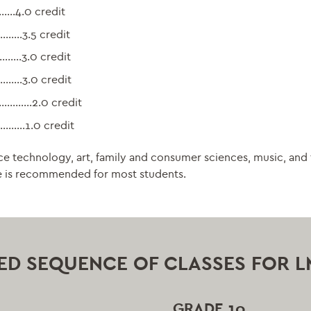
4.0 credit
…3.5 credit
.3.0 credit
.3.0 credit
on…………2.0 credit
…….1.0 credit
ence technology, art, family and consumer sciences, music, an
ge is recommended for most students.
D SEQUENCE OF CLASSES FOR L
GRADE 10