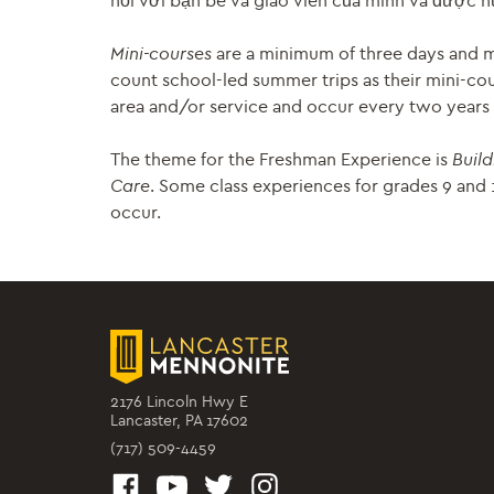
hỏi với bạn bè và giáo viên của mình và được h
Mini-courses
are a minimum of three days and ma
count school-led summer trips as their mini-cou
area and/or service and occur every two years (s
The theme for the Freshman Experience is
Buil
Care
. Some class experiences for grades 9 and
occur.
2176 Lincoln Hwy E
Lancaster, PA 17602
(717) 509-4459