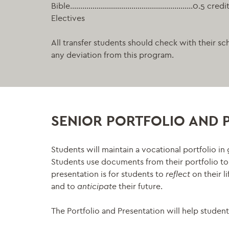
Bible……………………………………………………0.5 credi
Electives
All transfer students should check with their s
any deviation from this program.
SENIOR PORTFOLIO AND 
Students will maintain a vocational portfolio in 
Students use documents from their portfolio to g
presentation is for students to
reflect
on their li
and to
anticipate
their future.
The Portfolio and Presentation will help student