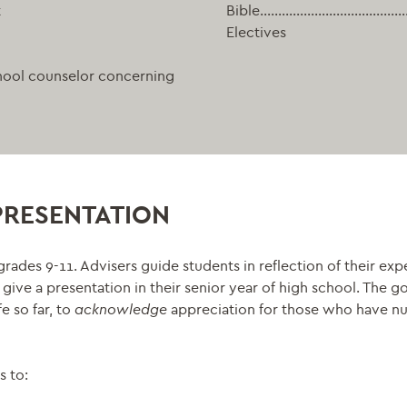
t
Bible……………………………………
Electives
chool counselor concerning
PRESENTATION
grades 9-11. Advisers guide students in reflection of their exp
ive a presentation in their senior year of high school. The go
fe so far, to
acknowledge
appreciation for those who have nu
s to: