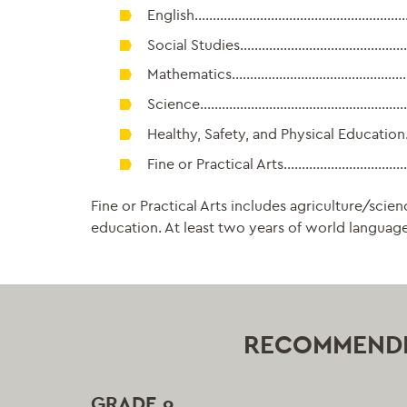
English……………………………………………………….
Social Studies……………………………………………
Mathematics……………………………………………….
Science……………………………………………………….
Healthy, Safety, and Physical Educati
Fine or Practical Arts………………………………
Fine or Practical Arts includes agriculture/sci
education. At least two years of world langua
RECOMMENDE
GRADE 9