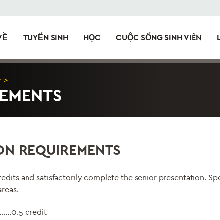
VỀ
TUYỂN SINH
HỌC
CUỘC SỐNG SINH VIÊN
y
>
REMENTS
ON REQUIREMENTS
dits and satisfactorily complete the senior presentation. Spe
areas.
0.5 credit