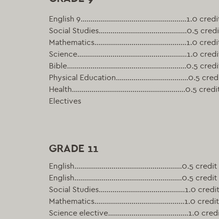
English 9………………………………………………1.0 credi
Social Studies………………………………………0.5 credi
Mathematics………………………………………..1.0 credi
Science………………………………………………..1.0 credi
Bible…………………………………………………….0.5 credi
Physical Education……………………………….0.5 cred
Health………………………………………………….0.5 credi
Electives
GRADE 11
English……………………………………………….0.5 credit
English……………………………………………….0.5 credit
Social Studies……………………………………..1.0 credi
Mathematics……………………………………….1.0 credit
Science elective…………………………………..1.0 credi