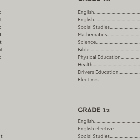
t
English…………………………………
t
English…………………………………
t
Social Studies……………………
t
Mathematics…………………………
t
Science…………………………………
it
Bible……………………………………
t
Physical Education…………
Health……………………………………
Drivers Education……………
Electives
GRADE 12
t
English…………………………………
English elective………………
t
Social Studies……………………