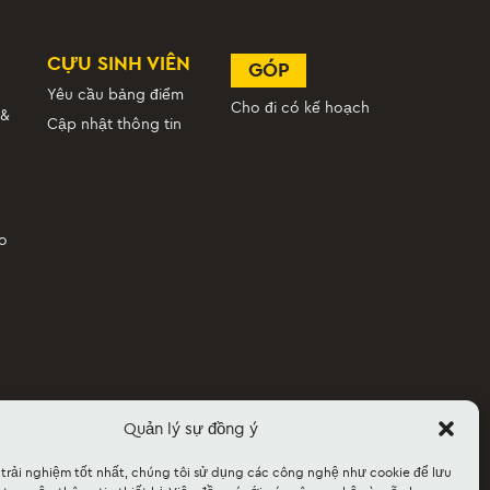
CỰU SINH VIÊN
GÓP
Yêu cầu bảng điểm
Cho đi có kế hoạch
 &
Cập nhật thông tin
ao
Quản lý sự đồng ý
 trải nghiệm tốt nhất, chúng tôi sử dụng các công nghệ như cookie để lưu