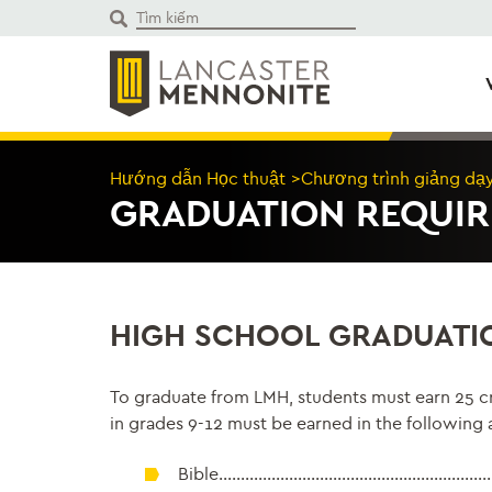
Bỏ
để
qua
phần
nội
dung
Hướng dẫn Học thuật
>
Chương
trình giảng dạ
GRADUATION REQUI
HIGH SCHOOL GRADUATI
To graduate from LMH, students must earn 25 cre
in grades 9-12 must be earned in the following 
Bible…………………………………………………………..