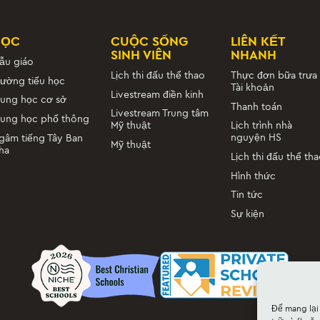
HỌC
CUỘC SỐNG
LIÊN KẾT
SINH VIÊN
NHANH
ẫu giáo
Lịch thi đấu thể thao
Thực đơn bữa trưa
rường tiểu học
Tài khoản
Livestream điền kinh
rung học cơ sở
Thanh toán
Livestream Trung tâm
rung học phổ thông
Mỹ thuật
Lịch trình nhà
nguyện HS
gâm tiếng Tây Ban
Mỹ thuật
ha
Lịch thi đấu thể th
Hình thức
Tin tức
Sự kiện
Để mang lại