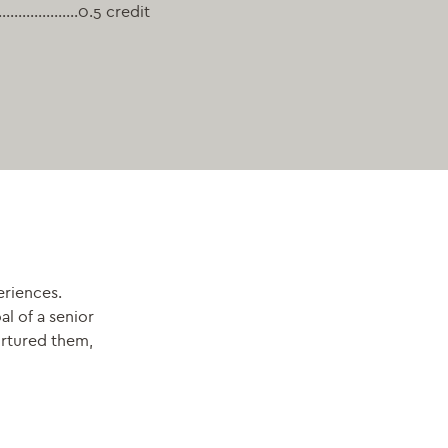
………………0.5 credit
eriences.
al of a senior
rtured them,