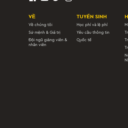
VỀ
TUYỂN SINH
Về chúng tôi
Học phí và lệ phí
M
Sứ mệnh & Giá trị
Yêu cầu thông tin
T
Đội ngũ giảng viên &
Quốc tế
T
nhân viên
T
N
N