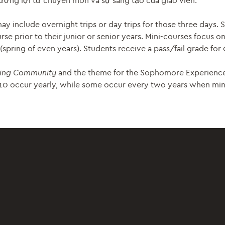
ưởng lợi từ chuyên môn và sự sáng tạo của giáo viên.
y include overnight trips or day trips for those three days.
rse prior to their junior or senior years. Mini-courses focus 
pring of even years). Students receive a pass/fail grade for 
ding Community
and the theme for the Sophomore Experience
 10 occur yearly, while some occur every two years when min