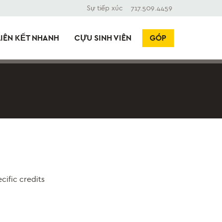
Sự tiếp xúc
717.509.4459
LIÊN KẾT NHANH
CỰU SINH VIÊN
GÓP
cific credits