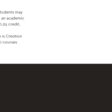
 Students may
on an academic
0.25 credit.
 is
Creation
i-courses