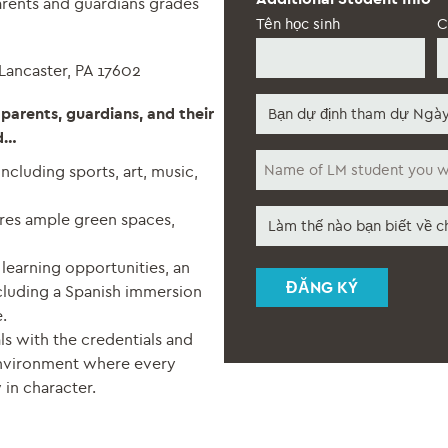
parents and guardians grades
*
Tên học sinh
C
Lancaster, PA 17602
Which
parents, guardians, and their
open
nd…
house
Name
are
ncluding sports, art, music,
of
you
LM
planning
How
student
to
res ample green spaces,
did
you
attend
you
would
*
earning opportunities, an
hear
like
about
to
luding a Spanish immersion
us?
shadow
.
*
ls with the credentials and
environment where every
in character.