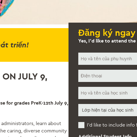
Đăng ký ngay
Yes, I’d like to attend t
t triển!
Tên
của
bạn
Điện
*
ON JULY 9,
thoại
*
Tên
học
sinh
e for grades PreK-12th July 9,
Lớp
*
hiện
tại
 administrators, learn about
Additional
của
I’d like to include info
Students
học
the caring, diverse community
sinh
Additional Student Info