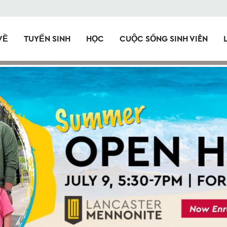
VỀ
TUYỂN SINH
HỌC
CUỘC SỐNG SINH VIÊN