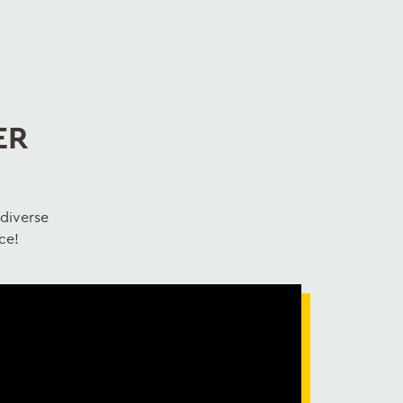
ER
 diverse
ce!