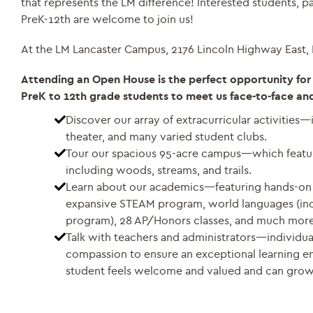
that represents the LM difference! Interested students, 
PreK-12th are welcome to join us!
At the LM Lancaster Campus, 2176 Lincoln Highway East, 
Attending an Open House is the perfect opportunity for 
PreK to 12th grade students to meet us face-to-face a
Discover our array of extracurricular activities—i
theater, and many varied student clubs.
Tour our spacious 95-acre campus—which featu
including woods, streams, and trails.
Learn about our academics—featuring hands-on l
expansive STEAM program, world languages (inc
program), 28 AP/Honors classes, and much more
Talk with teachers and administrators—individua
compassion to ensure an exceptional learning 
student feels welcome and valued and can grow 