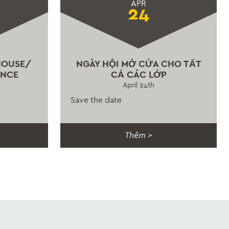
APR
24
HOUSE/
NGÀY HỘI MỞ CỬA CHO TẤT
ENCE
CẢ CÁC LỚP
April 24th
Save the date
Thêm >