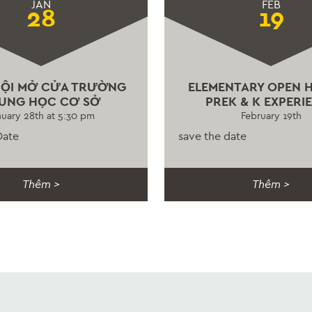
JAN
FEB
28
19
HỘI MỞ CỬA TRƯỜNG
ELEMENTARY OPEN 
UNG HỌC CƠ SỞ
PREK & K EXPERI
nuary 28th at 5:30 pm
February 19th
Date
save the date
Thêm >
Thêm >