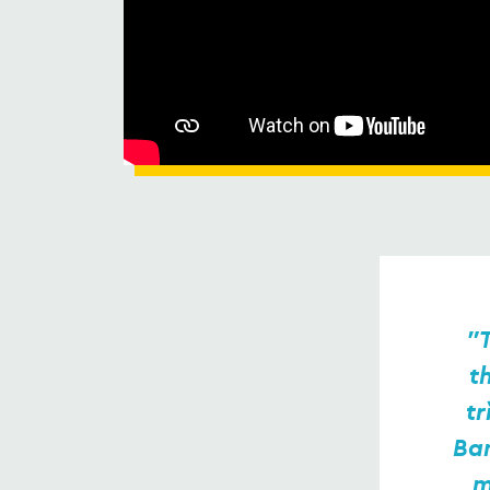
"T
t
tr
Ban
m