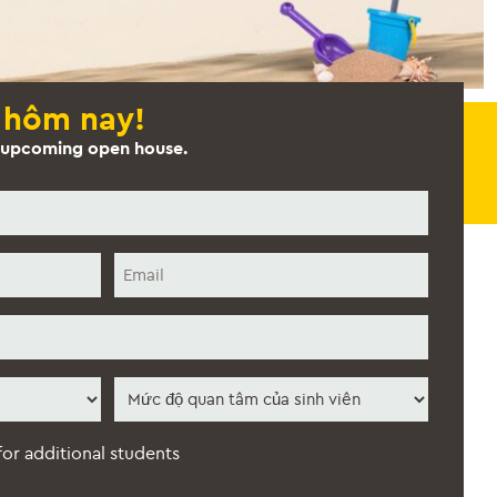
 hôm nay!
he upcoming open house.
Thư
điện
tử
*
Mức
độ
quan
tâm
 for additional students
của
sinh