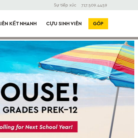
Sự tiếp xúc
717.509.4459
LIÊN KẾT NHANH
CỰU SINH VIÊN
GÓP