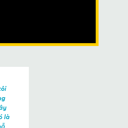
tôi
ng
Tây
ó là
hỗ