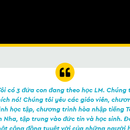
ôi có 3 đứa con đang theo học LM. Chúng 
hích nó! Chúng tôi yêu các giáo viên, chươ
ình học tập, chương trình hòa nhập tiếng 
 Nha, tập trung vào đức tin và học sinh. Đ
ột cộng đồng tuyệt vời của những người 