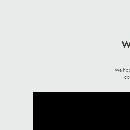
W
We hope
co