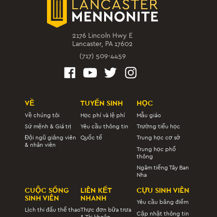
2176 Lincoln Hwy E
Lancaster, PA 17602
(717) 509-4459
VỀ
TUYỂN SINH
HỌC
Về chúng tôi
Học phí và lệ phí
Mẫu giáo
Sứ mệnh & Giá trị
Yêu cầu thông tin
Trường tiểu học
Đội ngũ giảng viên
Quốc tế
Trung học cơ sở
& nhân viên
Trung học phổ
thông
Ngâm tiếng Tây Ban
Nha
CUỘC SỐNG
LIÊN KẾT
CỰU SINH VIÊN
SINH VIÊN
NHANH
Yêu cầu bảng điểm
Lịch thi đấu thể thao
Thực đơn bữa trưa
Cập nhật thông tin