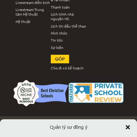
& Tài khoản
Livestream điền kinh
Thanh toán
Livestream Trung
tâm Mỹ thuật
Lịch trình nhà
nguyện HS
Mỹ thuật
Lịch thi đấu thể thao
Hình thức
Tin tức
Sự kiện
GÓP
Cho đi có kế hoạch
Quản lý sự đồng ý
Việc làm
Tài liệu & Biểu mẫu
Thông tin sự kiện & Bán vé