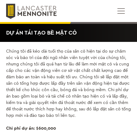
Bỏ
để
qua
phần
nội
DỰ ÁN TÁI TẠO BỀ MẶT CỎ
dung
Chúng tôi đã kéo dài tuổi thọ của sân cỏ hiện tại do sự chăm
sóc và bảo trì của đội ngũ nhân viên tuyệt vời của chúng tôi,
nhưng chúng tôi đã quá hạn từ lâu để làm mới mặt cỏ và cung
cấp cho các vận động viên cơ sở vật chất chất lượng cao để
đảm bảo an toàn và hiệu suất tối ưu. Chúng tôi sẽ lắp đặt một
sân cỏ tổng hợp được lấp đầy trên sân vận động hiện tại được
thiết kế cho khúc côn cầu, bóng đá và bóng mềm. Chi phí dự
án bao gồm loại bỏ và tái chế cỏ nhân tạo hiện có và lấp đầy,
kiểm tra và giải quyết nền đá thoát nước để xem có cần thêm
để thoát nước thích hợp hay không, sau đó lắp đặt sân cỏ tổng
hợp mới và đào tạo bảo trì liên tục.
Chi phí dự án: $600,000