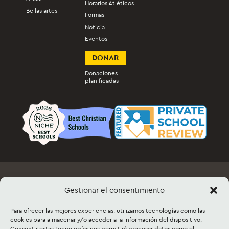
Horarios Atléticos
Bellas artes
Formas
Noticia
Eventos
DONAR
Donaciones
planificadas
Empleo
Documentos y formularios
Gestionar el consentimiento
Información del evento y venta de entradas
Para ofrecer las mejores experiencias, utilizamos tecnologías como las
Alquiler de instalaciones
Contacto
Mapa del sitio
cookies para almacenar y/o acceder a la información del dispositivo.