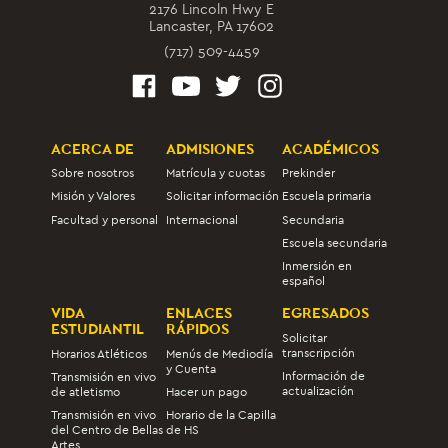
2176 Lincoln Hwy E
Lancaster, PA 17602
(717) 509-4459
ACERCA DE
ADMISIONES
ACADÉMICOS
Sobre nosotros
Matrícula y cuotas
Prekinder
Misión y Valores
Solicitar información
Escuela primaria
Facultad y personal
Internacional
Secundaria
Escuela secundaria
Inmersión en
español
VIDA
ENLACES
EGRESADOS
ESTUDIANTIL
RÁPIDOS
Solicitar
transcripción
Horarios Atléticos
Menús de Mediodía
y Cuenta
Información de
Transmisión en vivo
actualización
de atletismo
Hacer un pago
Transmisión en vivo
Horario de la Capilla
del Centro de Bellas
de HS
Artes