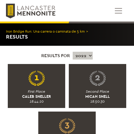
Saltar
al
contenido
Iron Bridge Run: Una carrera o caminata de 5 km
>
RESULTS
RESULTS FOR
First Place
Second Place
CALEB SNELLER
MICAH SNELL
18:44:10
18:50:30