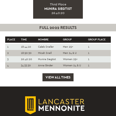
Third Place
MUNIRA SIEGTIST
26:40:20
FULL 2022 RESULTS
PLACE
TIME
NOMBRE
GROUP
GROUP PLACE
1
18:44:10
Caleb Sneller
Men 25+
1
2
18:50:30
Micah Snell
Men 24 & U
1
3
26:40:20
Munira Siegtist
Women 25+
1
4
34:33:30
Anna Ginder
Women 24 & U
1
VIEW ALL TIMES