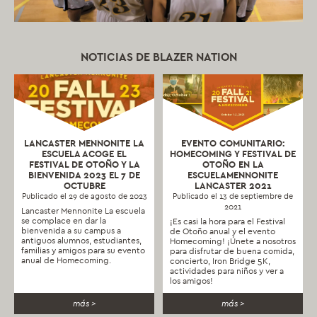
NOTICIAS DE BLAZER NATION
LANCASTER MENNONITE LA
EVENTO COMUNITARIO:
ESCUELA ACOGE EL
HOMECOMING Y FESTIVAL DE
FESTIVAL DE OTOÑO Y LA
OTOÑO EN LA
BIENVENIDA 2023 EL 7 DE
ESCUELAMENNONITE
OCTUBRE
LANCASTER 2021
Publicado el 29 de agosto de 2023
Publicado el 13 de septiembre de
2021
Lancaster Mennonite La escuela
se complace en dar la
¡Es casi la hora para el Festival
bienvenida a su campus a
de Otoño anual y el evento
antiguos alumnos, estudiantes,
Homecoming! ¡Únete a nosotros
familias y amigos para su evento
para disfrutar de buena comida,
anual de Homecoming.
concierto, Iron Bridge 5K,
actividades para niños y ver a
los amigos!
más >
más >