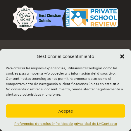
Empleo
Documentos y formularios
Gestionar el consentimiento
Información del evento y venta de entradas
Para ofrecer las mejores experiencias, utilizamos tecnologías como las
Alquiler de instalaciones
Contacto
Mapa del sitio
cookies para almacenar y/o acceder a la información del dispositivo.
Consentir estas tecnologías nos permitirá procesar datos como el
comportamiento de navegación o identificaciones únicas en este sitio.
©2026 Lancaster Mennonite. All rights
No consentir o retirar el consentimiento, puede afectar negativamente a
reserved. |
Privacy Policy
|
Cookie Policy
|
ciertas características y funciones.
Social Media Policy
|
Title IX
|
Safe2Say
|
This site is protected by reCAPTCHA and
the Google
Privacy Policy
and
Terms of
Service
apply.
Acepte
Acreditado por
Cognia
y
Mennonite Agencia
de Educación,
Mennonite Iglesia de EE.UU.
Preferencias de exclusión
Política de privacidad de LM
Contacto
Español