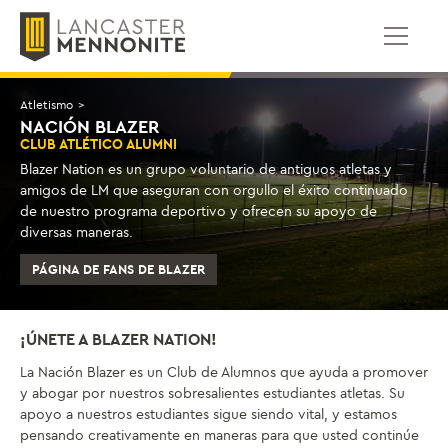
Saltar
al
contenido
Atletismo
>
NACIÓN BLAZER
CLUB ATLÉTICO ALUMNI
Blazer Nation es un grupo voluntario de antiguos atletas y
amigos de LM que aseguran con orgullo el éxito continuado
de nuestro programa deportivo y ofrecen su apoyo de
diversas maneras.
PÁGINA DE FANS DE BLAZER
¡ÚNETE A BLAZER NATION!
La Nación Blazer es un Club de Alumnos que ayuda a promover
y abogar por nuestros sobresalientes estudiantes atletas. Su
apoyo a nuestros estudiantes sigue siendo vital, y estamos
pensando creativamente en maneras para que usted continúe