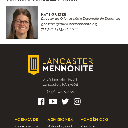
KATE GRIESER
Director de Orientación y Desarrollo de Donantes
grieserke
@lancastermennonite.org
717-740-2425,
ext. 1022
2176 Lincoln Hwy E
Lancaster, PA 17602
(717) 509-4459
ACERCA DE
ADMISIONES
ACADÉMICOS
Sobre nosotros
Matrícula y cuotas
Prekinder