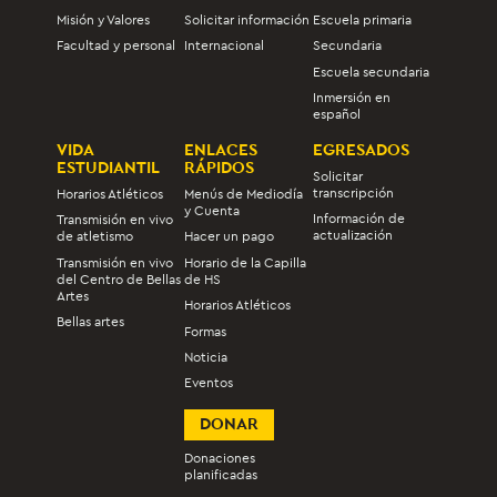
Misión y Valores
Solicitar información
Escuela primaria
Facultad y personal
Internacional
Secundaria
Escuela secundaria
Inmersión en
español
VIDA
ENLACES
EGRESADOS
ESTUDIANTIL
RÁPIDOS
Solicitar
transcripción
Horarios Atléticos
Menús de Mediodía
y Cuenta
Información de
Transmisión en vivo
actualización
de atletismo
Hacer un pago
Transmisión en vivo
Horario de la Capilla
del Centro de Bellas
de HS
Artes
Horarios Atléticos
Bellas artes
Formas
Noticia
Eventos
DONAR
Donaciones
planificadas